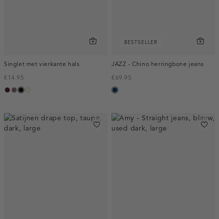
BESTSELLER
Singlet met vierkante hals
JAZZ - Chino herringbone jeans
€14.95
€69.95
pruim,
taupe
zwart
wit,
blauw,
donker
off-
used
white
dark