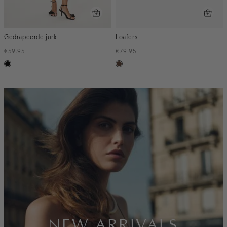
Gedrapeerde jurk
Loafers
€59.95
€79.95
zwart
donkerbruin
inline-
banner:new-
arrivals
NEW ARRIVALS