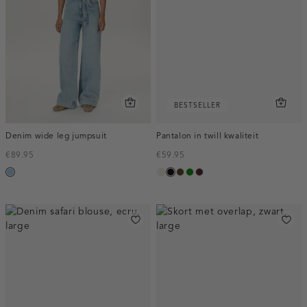
BESTSELLER
Denim wide leg jumpsuit
Pantalon in twill kwaliteit
€89.95
€59.95
blauw,
ecru
zwart
toffee
groen
pruim,
used
donker
light