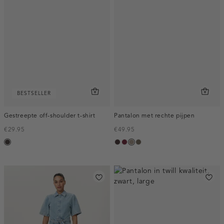
BESTSELLER
Gestreepte off-shoulder t-shirt
Pantalon met rechte pijpen
€29.95
€49.95
choco
choco,
bordeaux,
taupe,
bruin
donker
melee
dark
gemêleerd