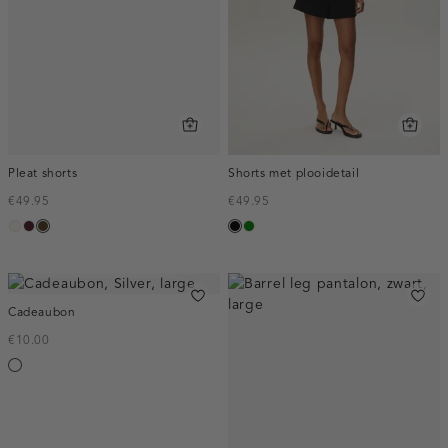
Pleat shorts
Shorts met plooidetail
€49.95
€49.95
creme,
pruim,
toffee
zwart
groen
licht
donker
€10, €20, €50 EN €100
Cadeaubon
€10.00
Silver