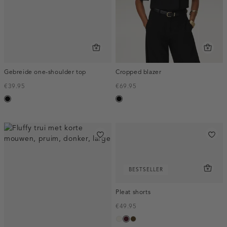
Gebreide one-shoulder top
Cropped blazer
€39.95
€69.95
zwart
zwart
BESTSELLER
Pleat shorts
€49.95
creme,
pruim,
toffee