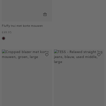
licht
donker
Fluffy trui met korte mouwen
€49.95
pruim,
donker