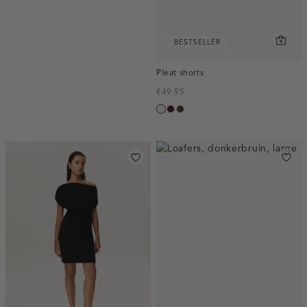
BESTSELLER
Pleat shorts
€49.95
creme,
pruim,
toffee
licht
donker