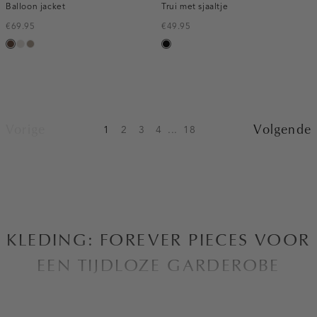
Balloon jacket
Trui met sjaaltje
€69.95
€49.95
donkerbruin
kit
taupe,
zwart
dark
Vorige
Volgende
1
2
3
4
...
18
KLEDING: FOREVER PIECES VOOR
EEN TIJDLOZE GARDEROBE
Bij Costes zijn we altijd op zoek naar manieren om de