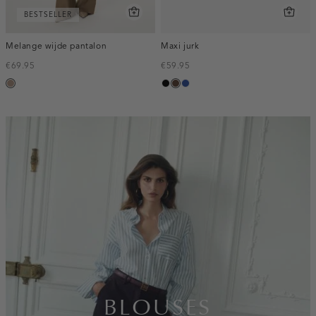
BESTSELLER
Melange wijde pantalon
Maxi jurk
€69.95
€59.95
taupe,
zwart
donkerbruin
kobaltblauw
melee
inline-
banner:top
BLOUSES