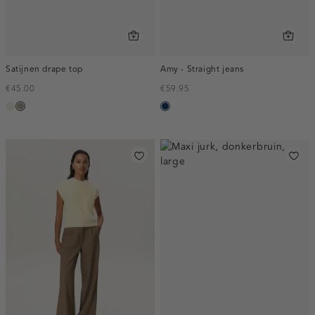
Satijnen drape top
Amy - Straight jeans
€45.00
€59.95
ecru
taupe,
blauw,
dark
used
dark