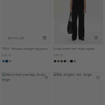
BESTSELLER
TESS - Relaxed straight leg jeans
Scuba broek met wijde pijpen
€59.95
€49.95
blauw,
blauw,
grijs,
pruim,
groen,
donkerbruin
blauw,
kit
zwart
taupe,
used
used
used
donker
olijf
nacht
dark
middle
dark
middle