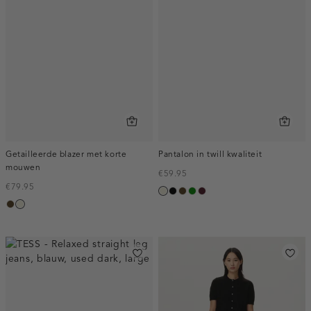
Getailleerde blazer met korte
Pantalon in twill kwaliteit
mouwen
€59.95
€79.95
ecru
zwart
toffee
groen
pruim,
toffee
ecru
donker