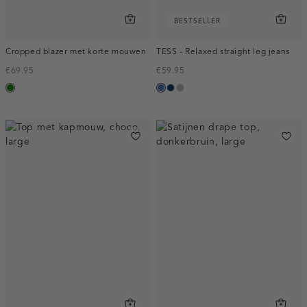
BESTSELLER
Cropped blazer met korte mouwen
TESS - Relaxed straight leg jeans
€69.95
€59.95
groen
blauw,
blauw,
grijs,
used
used
used
middle
dark
middle