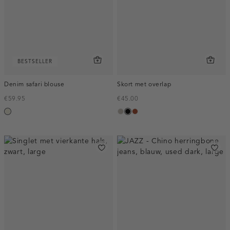
BESTSELLER
Denim safari blouse
Skort met overlap
€59.95
€45.00
ecru
taupe,
zwart
bruin
middle