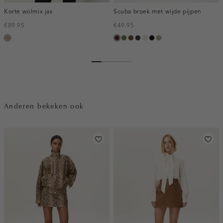
Korte wolmix jas
Scuba broek met wijde pijpen
€89.95
€49.95
taupe,
pruim,
groen,
donkerbruin
blauw,
kit
zwart
taupe,
melee
donker
olijf
nacht
dark
Anderen bekeken ook