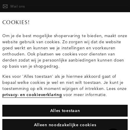
Mail ons
020 - 3412 667
COOKIES!
Van maandag t/m vrijdag van 8.30 uur tot 18.00 uur.
Om je de best mogelijke shopervaring te bieden, maakt onze
website gebruik van cookies. Zo zorgen wij dat de website
Service
goed werkt en kunnen we je instellingen en voorkeuren
onthouden. Ook plaatsen we cookies voor diensten van
derden zodat wij je persoonlijke aanbiedingen kunnen doen
Wij zijn Costes
op basis van je shopgedrag.
Kies voor 'Alles toestaan' als je hiermee akkoord gaat of
Topcategorieën voor jou
bepaal welke cookies je wel en niet wilt toestaan. Je kunt je
toestemming op elk moment wijzigen of intrekken. Lees onze
privacy- en cookieverklaring
voor meer informatie.
Alles toestaan
Privacy- en cookieverklaring
Algemene Voorwaarden
Alleen noodzakelijke cookies