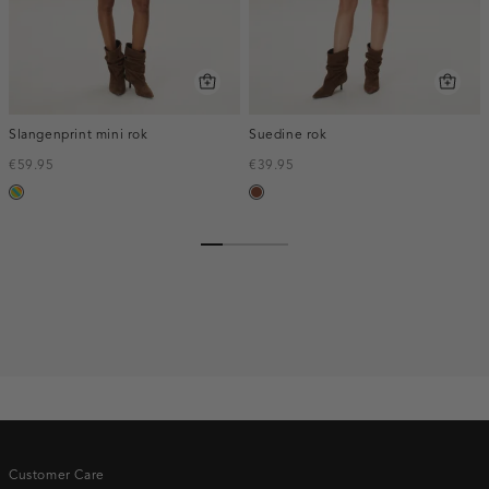
Slangenprint mini rok
Suedine rok
€59.95
€39.95
meerkleurig
cognac
Customer Care