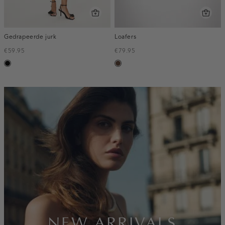
Gedrapeerde jurk
Loafers
€59.95
€79.95
zwart
donkerbruin
inline-
banner:new-
arrivals
NEW ARRIVALS