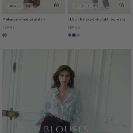
BESTSELLER
BESTSELLER
Melange wijde pantalon
TESS - Relaxed straight leg jeans
€69.95
€59.95
taupe,
blauw,
blauw,
grijs,
melee
used
used
used
middle
dark
middle
inline-
banner:top
BLOUSES