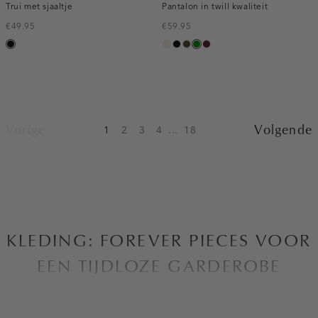
Trui met sjaaltje
Pantalon in twill kwaliteit
€49.95
€59.95
zwart
ecru
zwart
toffee
groen
pruim,
donker
Vorige
Volgende
1
2
3
4
...
18
KLEDING: FOREVER PIECES VOOR
EEN TIJDLOZE GARDEROBE
Bij Costes zijn we altijd op zoek naar manieren om de