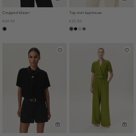
Cropped blazer
Top met kapmouw
€69.95
€25.00
zwart
choco
zwart
taupe,
groen,
light
olijf