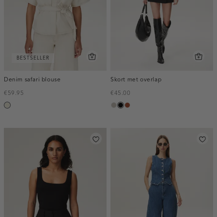
BESTSELLER
Denim safari blouse
Skort met overlap
€59.95
€45.00
ecru
taupe,
zwart
bruin
middle