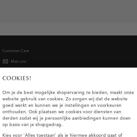
Customer Care
Mail ons
020 - 3412 667
COOKIES!
Van maandag t/m vrijdag van 8.30 uur tot 18.00 uur.
Om je de best mogelijke shopervaring te bieden, maakt onze
website gebruik van cookies. Zo zorgen wij dat de website
Service
goed werkt en kunnen we je instellingen en voorkeuren
onthouden. Ook plaatsen we cookies voor diensten van
derden zodat wij je persoonlijke aanbiedingen kunnen doen
Wij zijn Costes
op basis van je shopgedrag.
Kies voor 'Alles toestaan' als je hiermee akkoord gaat of
Topcategorieën voor jou