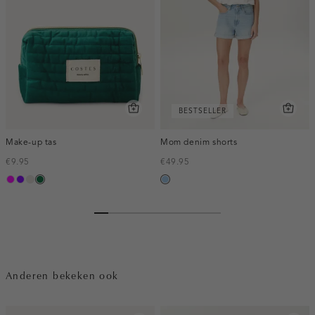
BESTSELLER
Make-up tas
Mom denim shorts
€9.95
€49.95
fuchsia
paars
kit
donkergroen
blauw,
used
light
Anderen bekeken ook