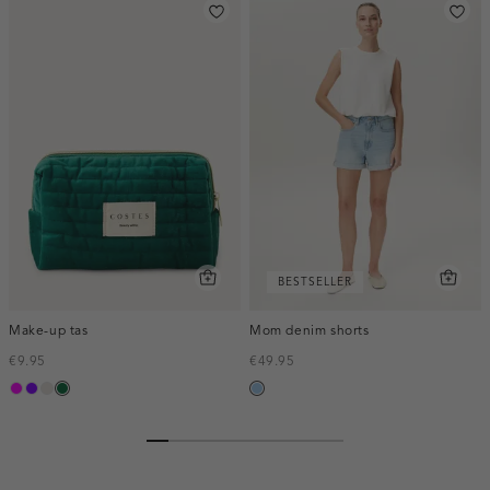
BESTSELLER
Make-up tas
Mom denim shorts
€9.95
€49.95
fuchsia
paars
kit
donkergroen
blauw,
used
light