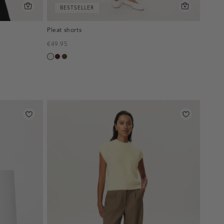
BESTSELLER
Pleat shorts
€49.95
creme,
pruim,
toffee
licht
donker