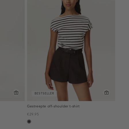
BESTSELLER
Gestreepte off-shoulder t-shirt
€29.95
choco