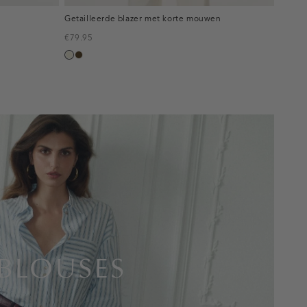
Getailleerde blazer met korte mouwen
€79.95
ecru
toffee
BLOUSES