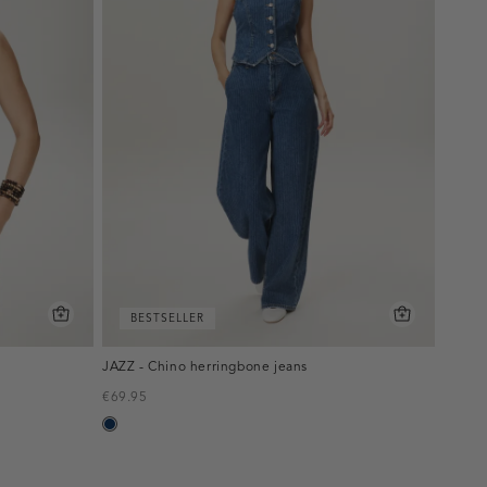
BESTSELLER
JAZZ - Chino herringbone jeans
€69.95
blauw,
used
dark