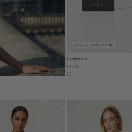
€10, €20, €50 EN €100
Cadeaubon
€10.00
Silver