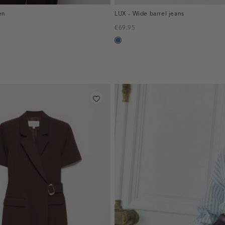
en
LUX - Wide barrel jeans
€69.95
blauw,
used
middle
inline-
banner:top