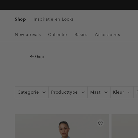
Tassen
Navigeer
Blazers & Gilets
Telefoonkoorden
Denim
direct naar
Riemen
Winkels & Openingstijden
Tops
de
Shop
Inspiratie en Looks
Bag charms
Singlets
hoofdinhoud
Open
Blouses
New arrivals
Collectie
Basics
Accessoires
de
zoekbalk
Navigeer
direct
Shop
naar de
footer
Categorie
Producttype
Maat
Kleur