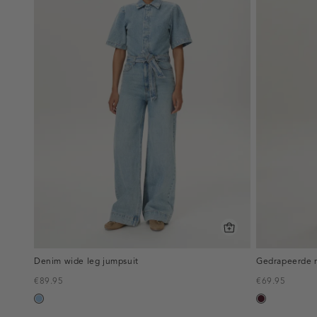
Denim wide leg jumpsuit
Gedrapeerde m
€89.95
€69.95
blauw,
pruim,
used
donker