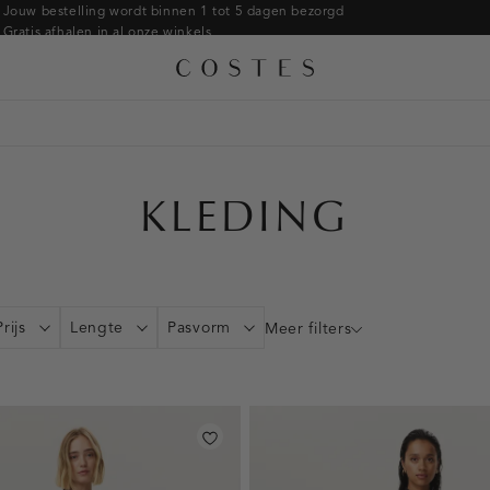
Armbanden
Jouw bestelling wordt binnen 1 tot 5 dagen bezorgd
Gratis afhalen in al onze winkels
Ringen
Alle accessoires
Gratis retourneren binnen 14 dagen in de winkel
Broches
Betaal zoals jij wilt: o.a. iDEAL | Wero, Riverty, Apple pay & creditcard
KLEDING
Prijs
Lengte
Pasvorm
Meer filters