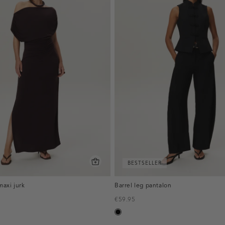
BESTSELLER
axi jurk
Barrel leg pantalon
€59.95
zwart