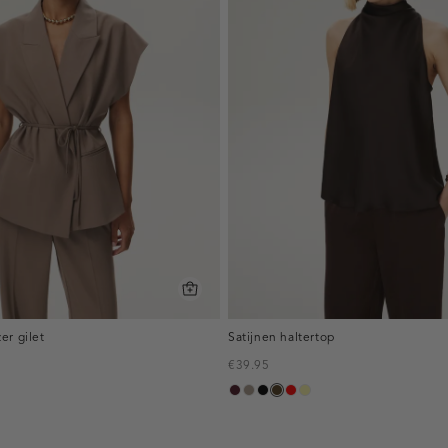
er gilet
Satijnen haltertop
€39.95
,
pruim,
taupe,
zwart
toffee
rood
lichtgeel
donker
dark