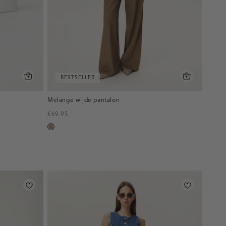
BESTSELLER
Melange wijde pantalon
€69.95
taupe,
melee