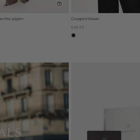
rechte pijpen
Cropped blazer
€69.95
zwart
eerd
ALS