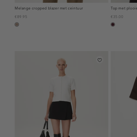
Melange cropped blazer met ceintuur
Top met plooi
€89.95
€35.00
taupe,
pruim,
melee
donker