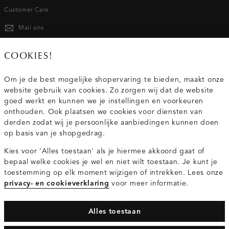
Customer Care
Mail ons
020 - 3412 667
COOKIES!
Van maandag t/m vrijdag van 8.30 uur tot 18.00 uur.
Om je de best mogelijke shopervaring te bieden, maakt onze
website gebruik van cookies. Zo zorgen wij dat de website
Service
goed werkt en kunnen we je instellingen en voorkeuren
onthouden. Ook plaatsen we cookies voor diensten van
derden zodat wij je persoonlijke aanbiedingen kunnen doen
Wij zijn Costes
op basis van je shopgedrag.
Kies voor 'Alles toestaan' als je hiermee akkoord gaat of
Topcategorieën voor jou
bepaal welke cookies je wel en niet wilt toestaan. Je kunt je
toestemming op elk moment wijzigen of intrekken. Lees onze
privacy- en cookieverklaring
voor meer informatie.
Alles toestaan
Privacy- en cookieverklaring
Algemene Voorwaarden