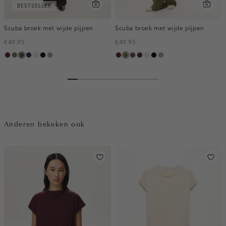
BESTSELLER
Scuba broek met wijde pijpen
Scuba broek met wijde pijpen
€49.95
€49.95
pruim,
groen,
donkerbruin
blauw,
kit
zwart
taupe,
pruim,
groen,
donkerbruin
blauw,
kit
zwart
taupe,
donker
olijf
nacht
dark
donker
olijf
nacht
dark
Anderen bekeken ook