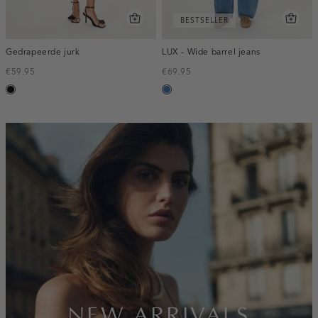
BESTSELLER
Gedrapeerde jurk
LUX - Wide barrel jeans
€59.95
€69.95
zwart
blauw,
used
middle
inline-
banner:new-
arrivals
NEW ARRIVALS