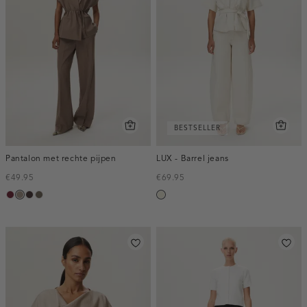
BESTSELLER
Pantalon met rechte pijpen
LUX - Barrel jeans
€49.95
€69.95
bordeaux,
taupe,
choco,
bruin
ecru
melee
dark
donker
gemêleerd