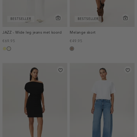
BESTSELLER
BESTSELLER
JAZZ - Wide leg jeans met koord
Melange skort
€69.95
€49.95
lichtgeel
wit,
taupe,
off-
melee
white