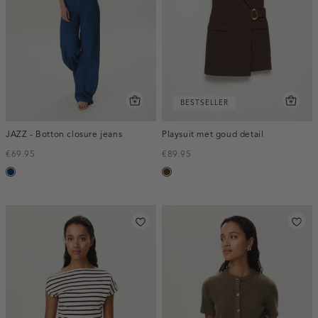
BESTSELLER
JAZZ - Botton closure jeans
Playsuit met goud detail
€69.95
€89.95
blauw,
toffee
used
dark