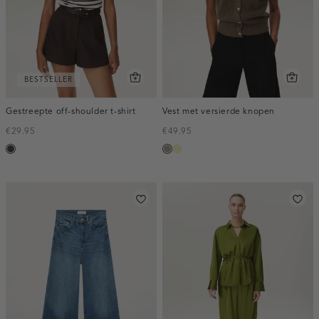
BESTSELLER
Gestreepte off-shoulder t-shirt
Vest met versierde knopen
€29.95
€49.95
choco
taupe,
lichtgeel
dark