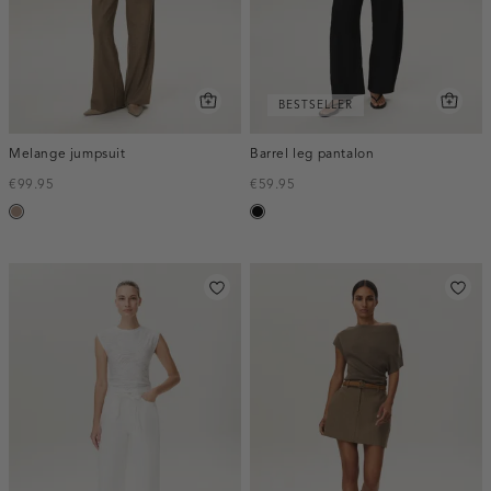
BESTSELLER
Melange jumpsuit
Barrel leg pantalon
€99.95
€59.95
taupe,
zwart
melee