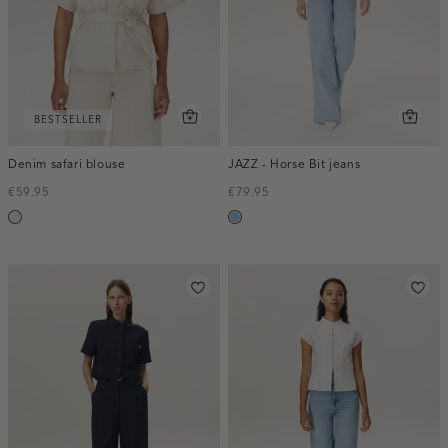
BESTSELLER
Denim safari blouse
JAZZ - Horse Bit jeans
€59.95
€79.95
ecru
blauw,
used
light