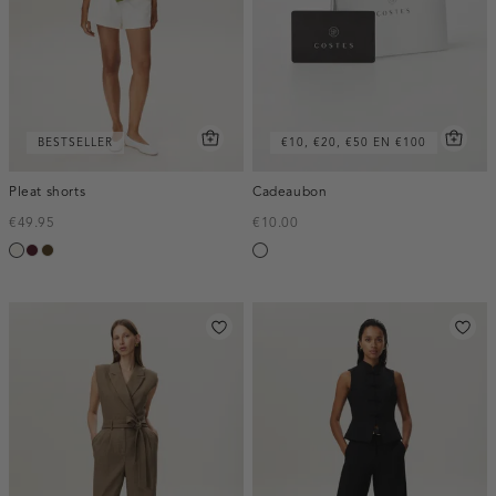
BESTSELLER
€10, €20, €50 EN €100
Pleat shorts
Cadeaubon
€49.95
€10.00
creme,
pruim,
toffee
Silver
licht
donker