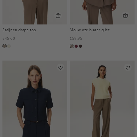
Satijnen drape top
Mouwloze blazer gilet
€45.00
€59.95
taupe,
ecru
taupe,
bordeaux,
choco,
dark
dark
melee
donker