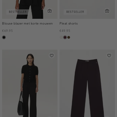
BESTSELLER
BESTSELLER
Blouse blazer met korte mouwen
Pleat shorts
€69.95
€49.95
zwart
creme,
pruim,
toffee
licht
donker