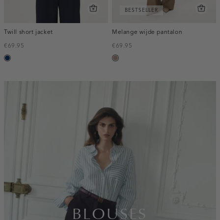
BESTSELLER
Twill short jacket
Melange wijde pantalon
€69.95
€69.95
donkerblauw
taupe,
melee
inline-
banner:top
BLOUSES