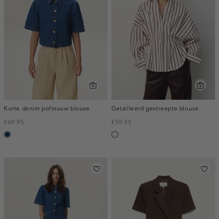
Korte denim pofmouw blouse
Getailleerd gestreepte blouse
€69.95
€59.95
blauw,
creme,
used
licht
dark