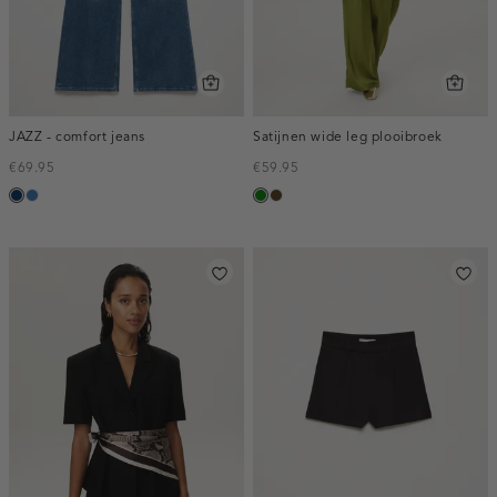
JAZZ - comfort jeans
Satijnen wide leg plooibroek
€69.95
€59.95
blauw,
blauw,
groen
toffee
used
used
dark
middle