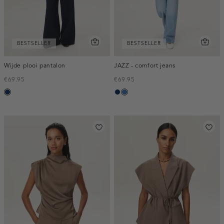
BESTSELLER
BESTSELLER
Wijde plooi pantalon
JAZZ - comfort jeans
€69.95
€69.95
donkerblauw
blauw,
blauw,
used
used
dark
middle