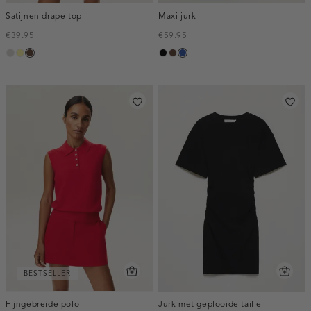
Satijnen drape top
Maxi jurk
€39.95
€59.95
taupe,
lichtgeel
donkerbruin
zwart
donkerbruin
kobaltblauw
light
BESTSELLER
Fijngebreide polo
Jurk met geplooide taille