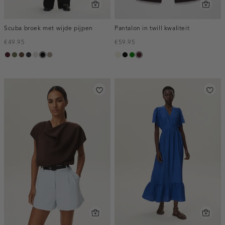
Scuba broek met wijde pijpen
Pantalon in twill kwaliteit
€49.95
€59.95
pruim,
groen,
donkerbruin
blauw,
kit
zwart
taupe,
ecru
zwart
groen
pruim,
donker
olijf
nacht
dark
donker