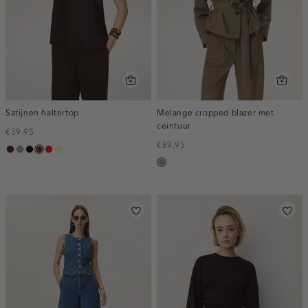
Satijnen haltertop
Melange cropped blazer met
ceintuur
€39.95
€89.95
pruim,
taupe,
zwart
toffee
rood
lichtgeel
taupe,
donker
dark
melee