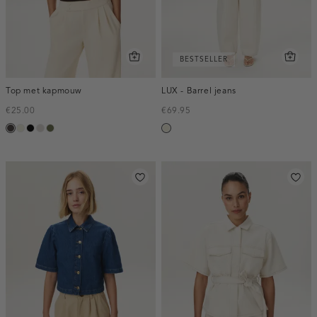
BESTSELLER
Top met kapmouw
LUX - Barrel jeans
€25.00
€69.95
choco
Ivoor
zwart
taupe,
groen,
ecru
wit
light
olijf