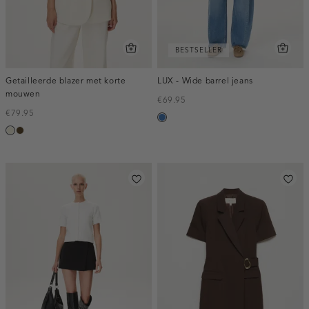
BESTSELLER
Getailleerde blazer met korte
LUX - Wide barrel jeans
mouwen
€69.95
€79.95
blauw,
ecru
toffee
used
middle