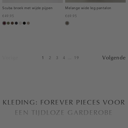
Scuba broek met wijde pijpen
Melange wide leg pantalon
€49.95
€69.95
pruim,
groen,
donkerbruin
blauw,
kit
zwart
taupe,
bruin
donker
olijf
nacht
dark
gemêleerd
Vorige
Volgende
1
2
3
4
...
19
KLEDING: FOREVER PIECES VOOR
EEN TIJDLOZE GARDEROBE
Bij Costes zijn we altijd op zoek naar manieren om de