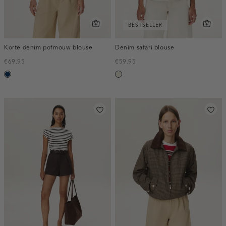
BESTSELLER
Korte denim pofmouw blouse
Denim safari blouse
€69.95
€59.95
blauw,
ecru
used
dark