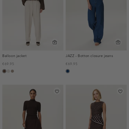
Balloon jacket
JAZZ - Botton closure jeans
€69.95
€69.95
donkerbruin
kit
taupe,
blauw,
dark
used
dark