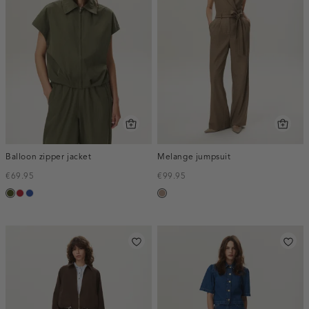
Balloon zipper jacket
Melange jumpsuit
€69.95
€99.95
groen,
donkerrood
kobaltblauw
taupe,
army
melee