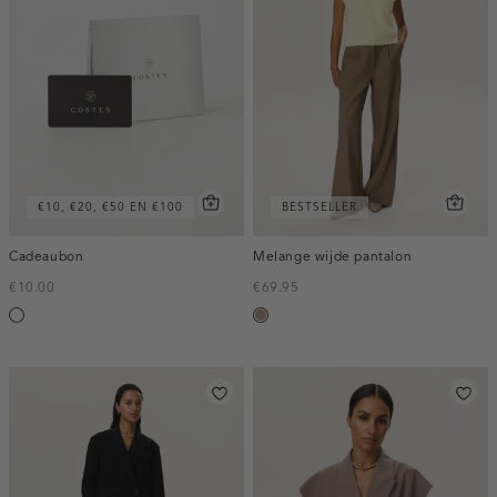
€10, €20, €50 EN €100
BESTSELLER
Cadeaubon
Melange wijde pantalon
€10.00
€69.95
Silver
taupe,
melee