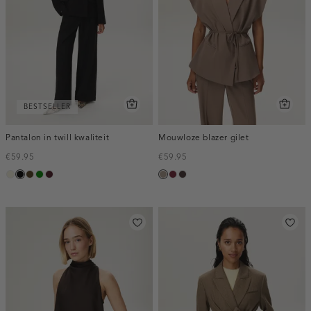
BESTSELLER
Pantalon in twill kwaliteit
Mouwloze blazer gilet
€59.95
€59.95
ecru
zwart
toffee
groen
pruim,
taupe,
bordeaux,
choco,
donker
dark
melee
donker