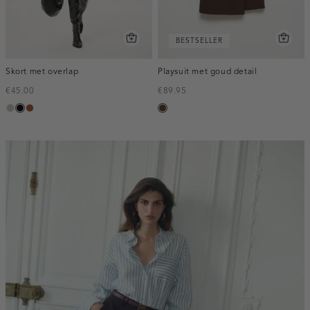
BESTSELLER
Skort met overlap
Playsuit met goud detail
€45.00
€89.95
taupe,
zwart
bruin
toffee
middle
inline-
banner:top