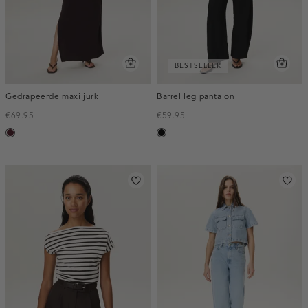
BESTSELLER
Gedrapeerde maxi jurk
Barrel leg pantalon
€69.95
€59.95
pruim,
zwart
donker