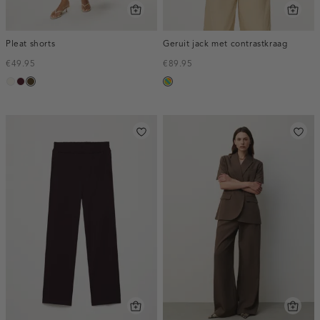
Pleat shorts
Geruit jack met contrastkraag
€49.95
€89.95
creme,
pruim,
toffee
meerkleurig
licht
donker