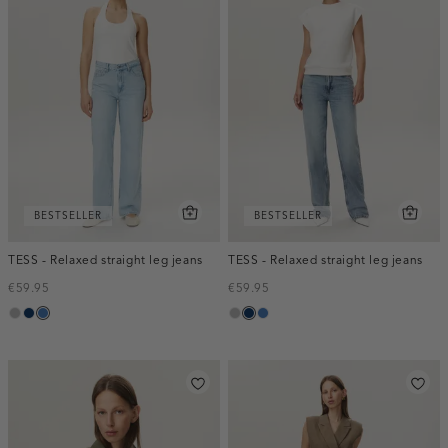
BESTSELLER
BESTSELLER
TESS - Relaxed straight leg jeans
TESS - Relaxed straight leg jeans
€59.95
€59.95
grijs,
blauw,
blauw,
grijs,
blauw,
blauw,
used
used
used
used
used
used
middle
dark
middle
middle
dark
middle