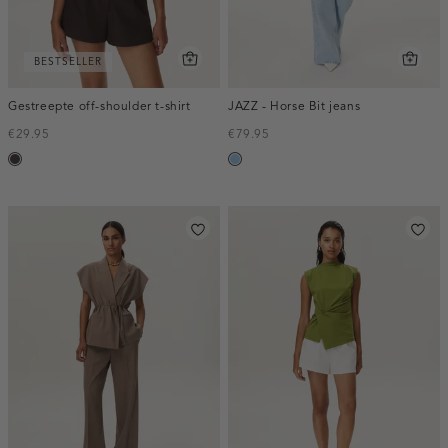
BESTSELLER
Gestreepte off-shoulder t-shirt
JAZZ - Horse Bit jeans
€29.95
€79.95
choco
blauw,
used
light