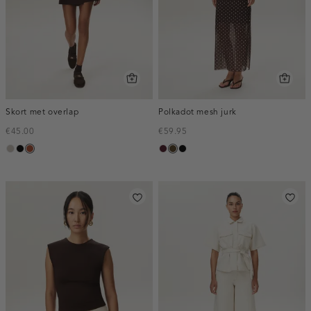
Skort met overlap
Polkadot mesh jurk
€45.00
€59.95
taupe,
zwart
bruin
pruim,
toffee
zwart
middle
donker