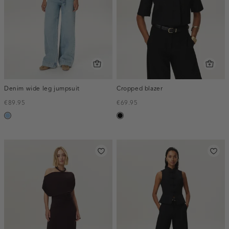
Denim wide leg jumpsuit
Cropped blazer
€89.95
€69.95
blauw,
zwart
used
light