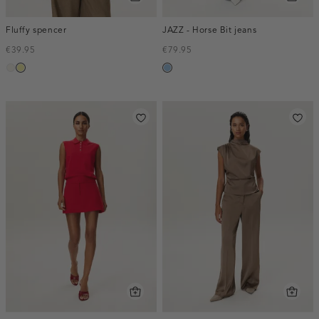
Fluffy spencer
JAZZ - Horse Bit jeans
€39.95
€79.95
creme,
lichtgeel
blauw,
licht
used
light