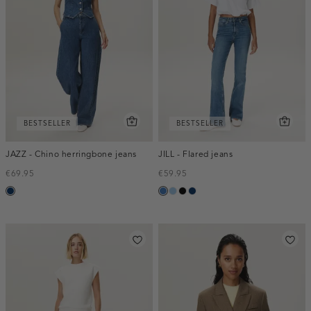
BESTSELLER
BESTSELLER
JAZZ - Chino herringbone jeans
JILL - Flared jeans
€69.95
€59.95
blauw,
blauw,
blauw,
zwart,
blauw,
used
used
used
used
used
dark
middle
light
dark
dark