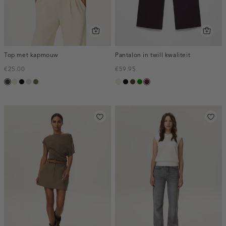
Top met kapmouw
Pantalon in twill kwaliteit
€25.00
€59.95
choco
Ivoor
zwart
taupe,
groen,
ecru
zwart
toffee
groen
pruim,
wit
light
olijf
donker