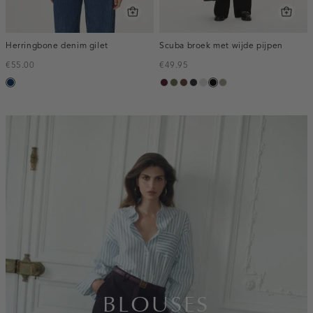
Herringbone denim gilet
Scuba broek met wijde pijpen
€55.00
€49.95
blauw,
pruim,
groen,
donkerbruin
blauw,
kit
zwart
taupe,
used
donker
olijf
nacht
dark
dark
inline-
banner:top
BLOUSES