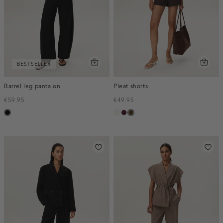
BESTSELLER
Barrel leg pantalon
Pleat shorts
€59.95
€49.95
zwart
creme,
pruim,
toffee
licht
donker