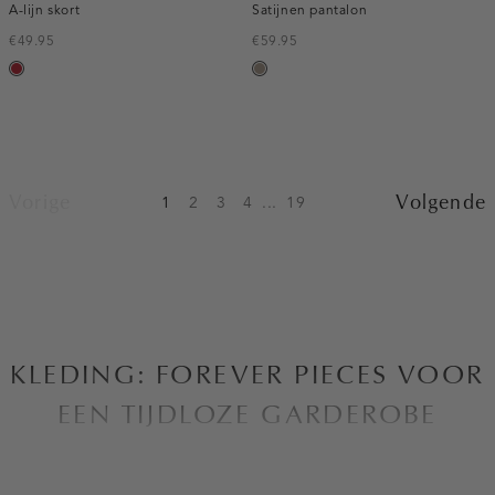
A-lijn skort
Satijnen pantalon
€49.95
€59.95
donkerrood
taupe,
dark
Vorige
Volgende
1
2
3
4
...
19
KLEDING: FOREVER PIECES VOOR
EEN TIJDLOZE GARDEROBE
Bij Costes zijn we altijd op zoek naar manieren om de