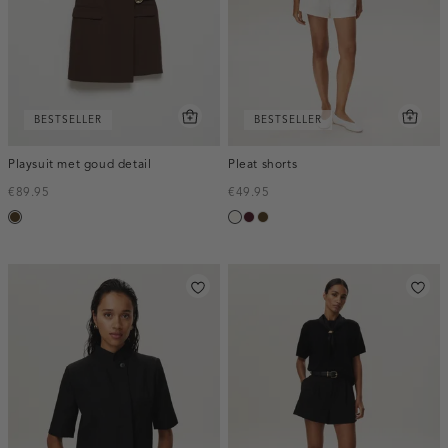
BESTSELLER
BESTSELLER
Playsuit met goud detail
Pleat shorts
€89.95
€49.95
toffee
creme,
pruim,
toffee
licht
donker