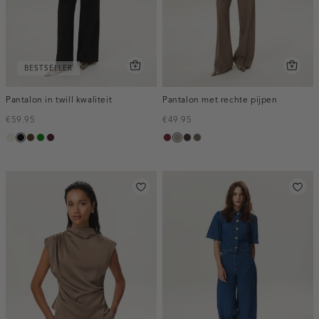
BESTSELLER
Pantalon in twill kwaliteit
Pantalon met rechte pijpen
€59.95
€49.95
ecru
zwart
toffee
groen
pruim,
bordeaux,
taupe,
choco,
bruin
donker
melee
dark
donker
gemêleerd