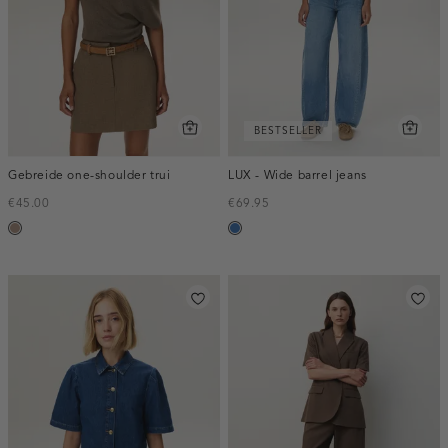
BESTSELLER
Gebreide one-shoulder trui
LUX - Wide barrel jeans
€45.00
€69.95
taupe,
blauw,
melee
used
middle