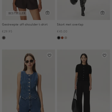
BESTSELLER
Gestreepte off-shoulder t-shirt
Skort met overlap
€29.95
€45.00
choco
zwart
bruin
taupe,
middle