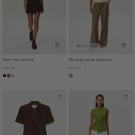
BESTSELLER
Skort met overlap
Melange wijde pantalon
€45.00
€69.95
zwart
bruin
taupe,
taupe,
middle
melee