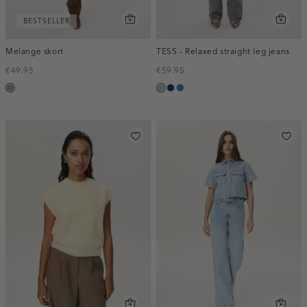
BESTSELLER
Melange skort
TESS - Relaxed straight leg jeans
€49.95
€59.95
taupe,
grijs,
blauw,
blauw,
melee
used
used
used
middle
dark
middle