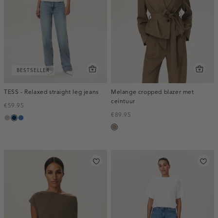
BESTSELLER
TESS - Relaxed straight leg jeans
Melange cropped blazer met
ceintuur
€59.95
€89.95
grijs,
blauw,
blauw,
taupe,
used
used
used
melee
middle
dark
middle