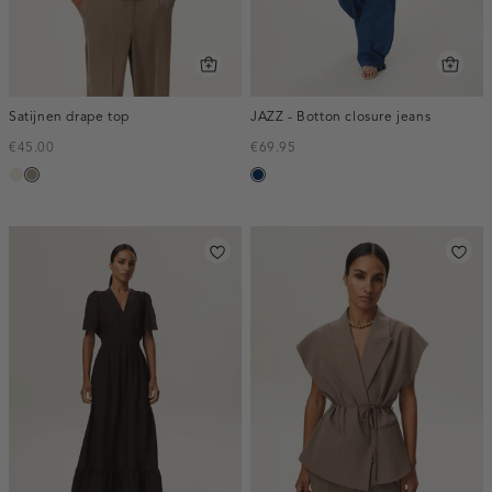
Satijnen drape top
JAZZ - Botton closure jeans
€45.00
€69.95
ecru
taupe,
blauw,
dark
used
dark