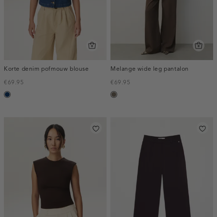
Korte denim pofmouw blouse
Melange wide leg pantalon
€69.95
€69.95
blauw,
bruin
used
gemêleerd
dark