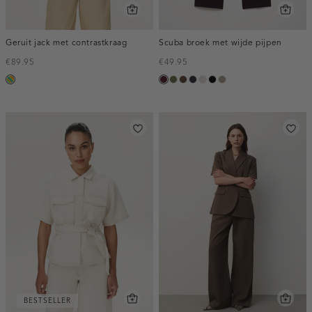
Geruit jack met contrastkraag
Scuba broek met wijde pijpen
€89.95
€49.95
meerkleurig
pruim,
groen,
donkerbruin
blauw,
kit
zwart
taupe,
donker
olijf
nacht
dark
BESTSELLER