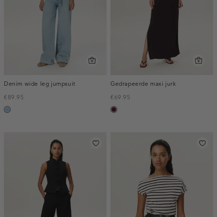
Denim wide leg jumpsuit
Gedrapeerde maxi jurk
€89.95
€69.95
blauw,
pruim,
used
donker
light