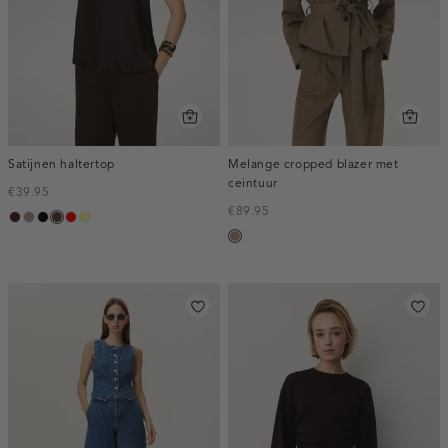
Satijnen haltertop
Melange cropped blazer met
ceintuur
€39.95
€89.95
pruim,
taupe,
zwart
toffee
rood
lichtgeel
taupe,
donker
dark
melee