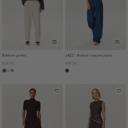
Balloon jacket
JAZZ - Botton closure jeans
€69.95
€69.95
donkerbruin
kit
taupe,
blauw,
dark
used
dark