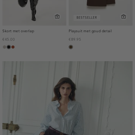
BESTSELLER
Skort met overlap
Playsuit met goud detail
€45.00
€89.95
taupe,
zwart
bruin
toffee
middle
inline-
banner:top