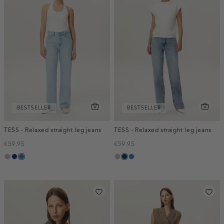
BESTSELLER
BESTSELLER
TESS - Relaxed straight leg jeans
TESS - Relaxed straight leg jeans
€59.95
€59.95
grijs,
blauw,
blauw,
grijs,
blauw,
blauw,
used
used
used
used
used
used
middle
dark
middle
middle
dark
middle