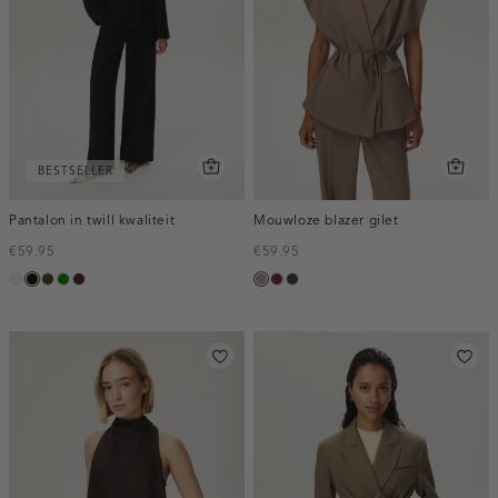
BESTSELLER
Pantalon in twill kwaliteit
Mouwloze blazer gilet
€59.95
€59.95
ecru
zwart
toffee
groen
pruim,
taupe,
bordeaux,
choco,
donker
dark
melee
donker