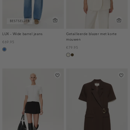
BESTSELLER
LUX - Wide barrel jeans
Getailleerde blazer met korte
mouwen
€69.95
€79.95
blauw,
ecru
toffee
used
middle