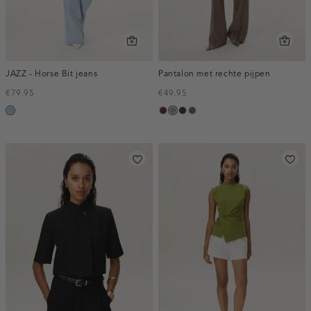
JAZZ - Horse Bit jeans
Pantalon met rechte pijpen
€79.95
€49.95
blauw,
bordeaux,
taupe,
choco,
bruin
used
melee
dark
donker
gemêleerd
light