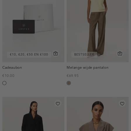
€10, €20, €50 EN €100
BESTSELLER
Cadeaubon
Melange wijde pantalon
€10.00
€69.95
Silver
taupe,
melee