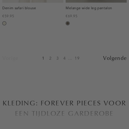
Denim safari blouse
Melange wide leg pantalon
€59.95
€69.95
ecru
bruin
gemêleerd
Vorige
Volgende
1
2
3
4
...
19
KLEDING: FOREVER PIECES VOOR
EEN TIJDLOZE GARDEROBE
Bij Costes zijn we altijd op zoek naar manieren om de