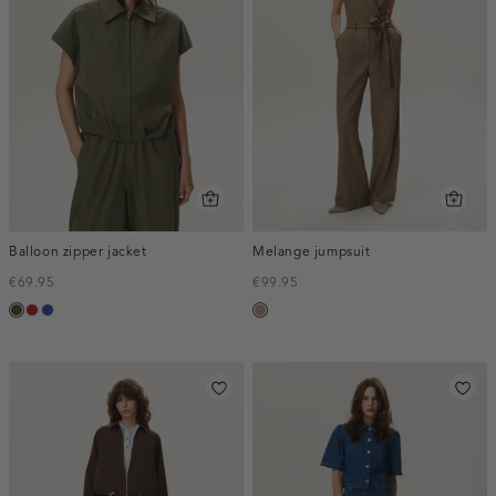
Balloon zipper jacket
Melange jumpsuit
€69.95
€99.95
groen,
donkerrood
kobaltblauw
taupe,
army
melee