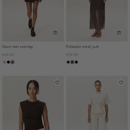
Skort met overlap
Polkadot mesh jurk
€45.00
€59.95
taupe,
zwart
bruin
pruim,
toffee
zwart
middle
donker