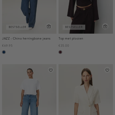
BESTSELLER
BESTSELLER
JAZZ - Chino herringbone jeans
Top met plooien
€69.95
€35.00
blauw,
pruim,
used
donker
dark