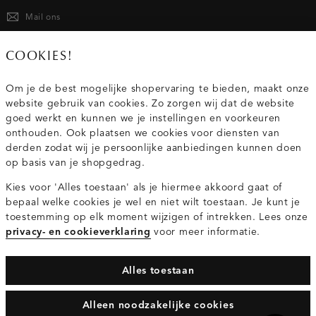
Mail ons
020 - 3412 667
COOKIES!
Van maandag t/m vrijdag van 8.30 uur tot 18.00 uur.
Om je de best mogelijke shopervaring te bieden, maakt onze
website gebruik van cookies. Zo zorgen wij dat de website
Service
goed werkt en kunnen we je instellingen en voorkeuren
onthouden. Ook plaatsen we cookies voor diensten van
derden zodat wij je persoonlijke aanbiedingen kunnen doen
Wij zijn Costes
op basis van je shopgedrag.
Kies voor 'Alles toestaan' als je hiermee akkoord gaat of
Topcategorieën voor jou
bepaal welke cookies je wel en niet wilt toestaan. Je kunt je
toestemming op elk moment wijzigen of intrekken. Lees onze
privacy- en cookieverklaring
voor meer informatie.
Alles toestaan
Privacy- en cookieverklaring
Algemene Voorwaarden
Alleen noodzakelijke cookies