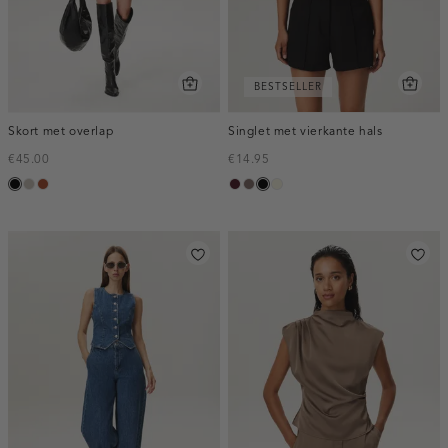
BESTSELLER
Skort met overlap
Singlet met vierkante hals
€45.00
€14.95
zwart
taupe,
bruin
pruim,
taupe
zwart
wit,
middle
donker
off-
white