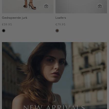
Gedrapeerde jurk
Loafers
€59.95
€79.95
zwart
donkerbruin
inline-
banner:new-
arrivals
NEW ARRIVALS