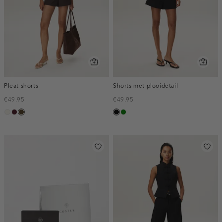
Pleat shorts
Shorts met plooidetail
€49.95
€49.95
creme,
pruim,
toffee
zwart
groen
licht
donker