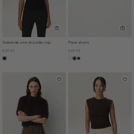
Gebreide one-shoulder top
Pleat shorts
€39.95
€49.95
zwart
creme,
pruim,
toffee
licht
donker