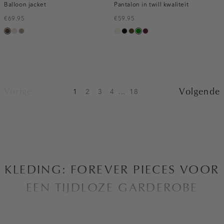
Balloon jacket
Pantalon in twill kwaliteit
€69.95
€59.95
donkerbruin
kit
taupe,
ecru
zwart
toffee
groen
pruim,
dark
donker
Vorige
Volgende
1
2
3
4
...
18
KLEDING: FOREVER PIECES VOOR
EEN TIJDLOZE GARDEROBE
Bij Costes zijn we altijd op zoek naar manieren om de