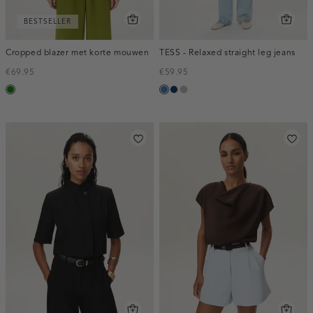
BESTSELLER
Cropped blazer met korte mouwen
TESS - Relaxed straight leg jeans
€69.95
€59.95
groen
blauw,
blauw,
grijs,
used
used
used
middle
dark
middle