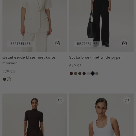
BESTSELLER
BESTSELLER
Getailleerde blazer met korte
Scuba broek met wijde pijpen
mouwen
€49.95
€79.95
pruim,
groen,
donkerbruin
blauw,
kit
zwart
taupe,
toffee
ecru
donker
olijf
nacht
dark