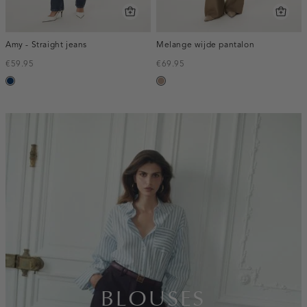
Amy - Straight jeans
Melange wijde pantalon
€59.95
€69.95
blauw,
taupe,
used
melee
dark
inline-
banner:top
BLOUSES