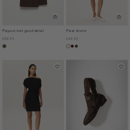
Playsuit met goud detail
Pleat shorts
€89.95
€49.95
toffee
creme,
pruim,
toffee
licht
donker