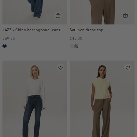
JAZZ - Chino herringbone jeans
Satijnen drape top
€69.95
€45.00
blauw,
ecru
taupe,
used
dark
dark