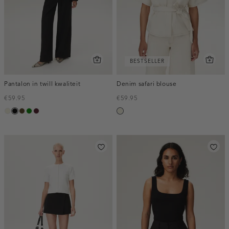
BESTSELLER
Pantalon in twill kwaliteit
Denim safari blouse
€59.95
€59.95
ecru
zwart
toffee
groen
pruim,
ecru
donker