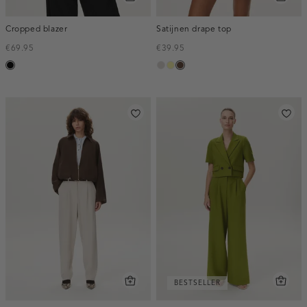
Cropped blazer
Satijnen drape top
€69.95
€39.95
zwart
taupe,
lichtgeel
donkerbruin
light
BESTSELLER