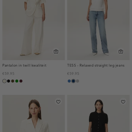
Pantalon in twill kwaliteit
TESS - Relaxed straight leg jeans
€59.95
€59.95
ecru
zwart
toffee
groen
pruim,
blauw,
blauw,
grijs,
donker
used
used
used
middle
dark
middle