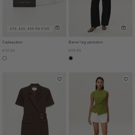
€10, €20, €50 EN €100
Cadeaubon
Barrel leg pantalon
€10.00
€59.95
Silver
zwart