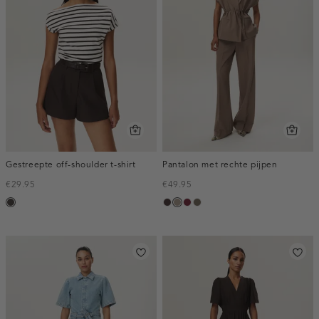
Gestreepte off-shoulder t-shirt
Pantalon met rechte pijpen
€29.95
€49.95
choco
choco,
taupe,
bordeaux,
bruin
donker
dark
melee
gemêleerd