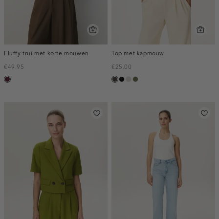
Fluffy trui met korte mouwen
Top met kapmouw
€49.95
€25.00
pruim,
choco
zwart
taupe,
groen,
donker
light
olijf