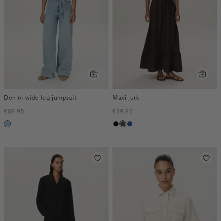
Denim wide leg jumpsuit
Maxi jurk
€89.95
€59.95
blauw,
zwart
donkerbruin
kobaltblauw
used
light