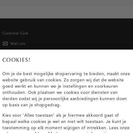
Customer Care
Mail ons
020 - 3412 667
COOKIES!
Van maandag t/m vrijdag van 8.30 uur tot 18.00 uur.
Om je de best mogelijke shopervaring te bieden, maakt onze
website gebruik van cookies. Zo zorgen wij dat de website
Service
goed werkt en kunnen we je instellingen en voorkeuren
onthouden. Ook plaatsen we cookies voor diensten van
derden zodat wij je persoonlijke aanbiedingen kunnen doen
Wij zijn Costes
op basis van je shopgedrag.
Kies voor 'Alles toestaan' als je hiermee akkoord gaat of
Topcategorieën voor jou
bepaal welke cookies je wel en niet wilt toestaan. Je kunt je
toestemming op elk moment wijzigen of intrekken. Lees onze