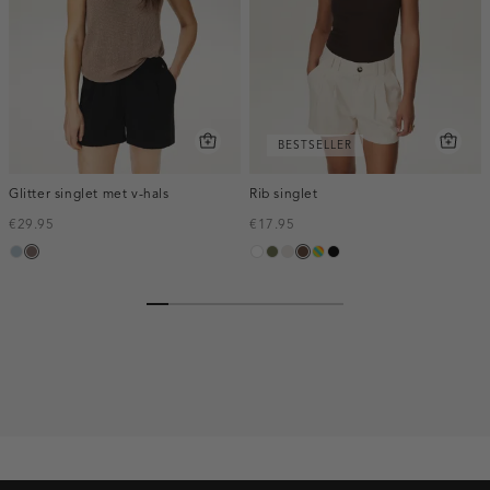
BESTSELLER
Glitter singlet met v-hals
Rib singlet
€29.95
€17.95
blauw,
taupe
wit
groen,
kit
donkerbruin
meerkleurig
zwart
ijs
olijf