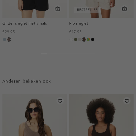
BESTSELLER
Glitter singlet met v-hals
Rib singlet
€29.95
€17.95
blauw,
taupe
wit
groen,
kit
donkerbruin
meerkleurig
zwart
ijs
olijf
Anderen bekeken ook