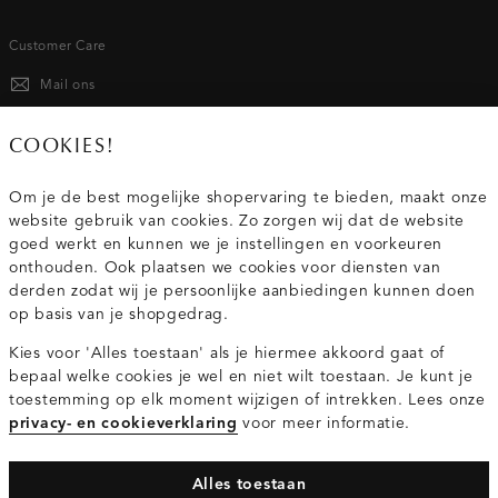
Customer Care
Mail ons
020 - 3412 667
COOKIES!
Van maandag t/m vrijdag van 8.30 uur tot 18.00 uur.
Om je de best mogelijke shopervaring te bieden, maakt onze
website gebruik van cookies. Zo zorgen wij dat de website
Service
goed werkt en kunnen we je instellingen en voorkeuren
onthouden. Ook plaatsen we cookies voor diensten van
derden zodat wij je persoonlijke aanbiedingen kunnen doen
Wij zijn Costes
op basis van je shopgedrag.
Kies voor 'Alles toestaan' als je hiermee akkoord gaat of
Topcategorieën voor jou
bepaal welke cookies je wel en niet wilt toestaan. Je kunt je
toestemming op elk moment wijzigen of intrekken. Lees onze
privacy- en cookieverklaring
voor meer informatie.
Alles toestaan
Privacy- en cookieverklaring
Algemene Voorwaarden