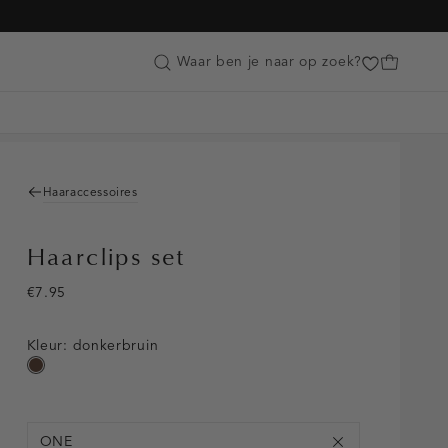
Customer Care
Waar ben je naar op zoek?
Haaraccessoires
Haarclips set
€7.95
Kleur:
donkerbruin
donkerbruin
ONE