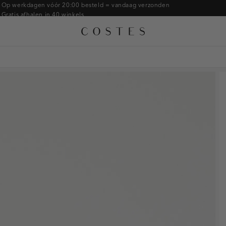
Armbanden
Op werkdagen vóór 20:00 besteld = vandaag verzonden
Gratis afhalen in 40 winkels
Ringen
Alle accessoires
Gratis retourneren binnen 14 dagen in de winkel
Broches
Betaal zoals jij wilt: o.a. Bancontact, Riverty, Apple pay & creditcard