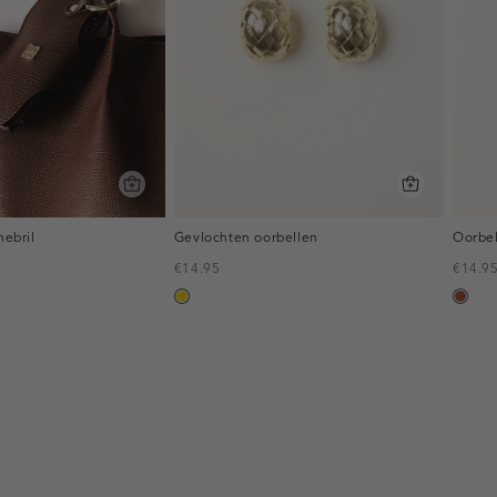
nebril
Gevlochten oorbellen
Oorbel
€14.95
€14.9
goud
bruin