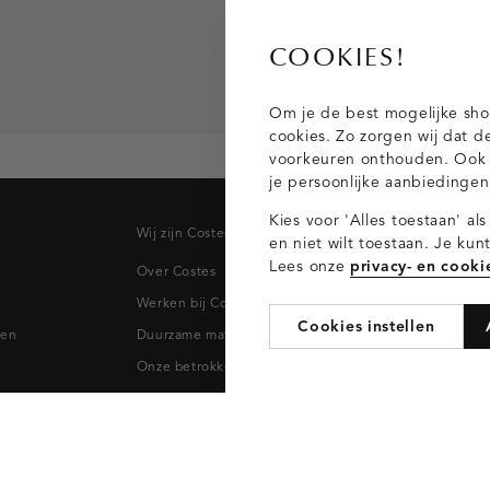
COOKIES!
Om je de best mogelijke sho
cookies. Zo zorgen wij dat d
voorkeuren onthouden. Ook p
je persoonlijke aanbiedinge
Kies voor 'Alles toestaan' al
Wij zijn Costes
Topcateg
en niet wilt toestaan. Je ku
Lees onze
privacy- en cooki
Over Costes
Jeans
Werken bij Costes
Broeken
Cookies instellen
pen
Duurzame materialen
Blazers & 
Onze betrokkenheid
Blouses
Onze winkels
Tops
Costes Nederland