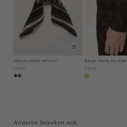
Satijnen sjaaltje met print
Bangle chunky two drop
€14.95
€14.95
donkerblauw
donkerbruin
goud
Anderen bekeken ook