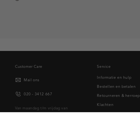
donkerbruin
Customer Care
Service
Informatie en hulp
Mail ons
Bestellen en betalen
020 - 3412 667
Retourneren & herroe
Klachten
Van maandag t/m vrijdag van
Cadeaubon
8.30 uur tot 18.00 uur.