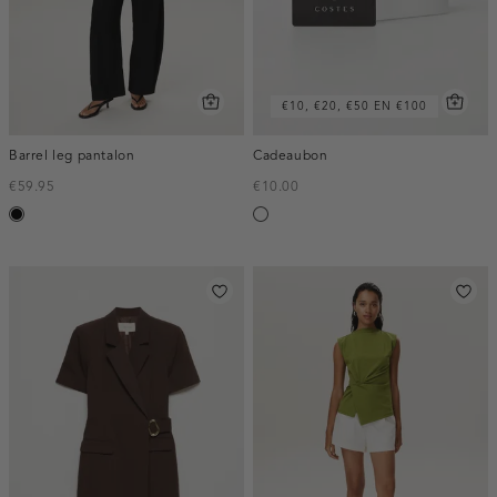
€10, €20, €50 EN €100
Barrel leg pantalon
Cadeaubon
€59.95
€10.00
zwart
Silver