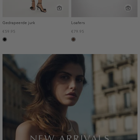
Gedrapeerde jurk
Loafers
€59.95
€79.95
zwart
donkerbruin
inline-
banner:new-
arrivals
NEW ARRIVALS