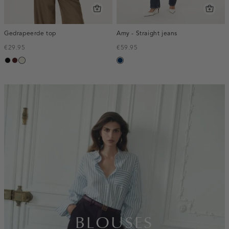
Gedrapeerde top
Amy - Straight jeans
€29.95
€59.95
zwart
pruim
ecru
blauw,
used
dark
inline-
banner:top
BLOUSES