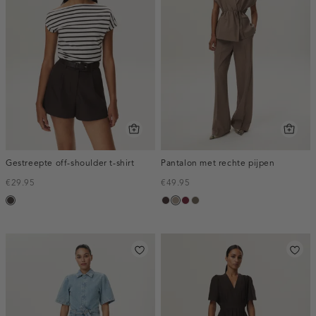
Gestreepte off-shoulder t-shirt
Pantalon met rechte pijpen
€29.95
€49.95
choco
choco,
taupe,
bordeaux,
bruin
donker
dark
melee
gemêleerd