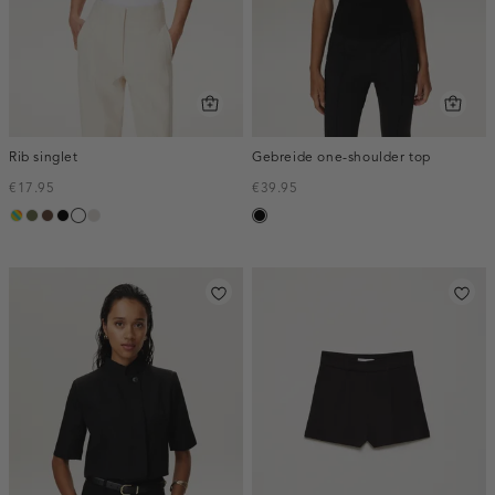
Rib singlet
Gebreide one-shoulder top
€17.95
€39.95
meerkleurig
groen,
donkerbruin
zwart
wit
kit
zwart
olijf