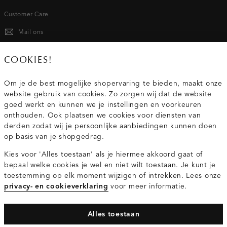
Customer Care
Mail ons
020 - 3412 667
COOKIES!
Van maandag t/m vrijdag van 8.30 uur tot 18.00 uur.
Om je de best mogelijke shopervaring te bieden, maakt onze
website gebruik van cookies. Zo zorgen wij dat de website
Service
goed werkt en kunnen we je instellingen en voorkeuren
onthouden. Ook plaatsen we cookies voor diensten van
derden zodat wij je persoonlijke aanbiedingen kunnen doen
Wij zijn Costes
op basis van je shopgedrag.
Kies voor 'Alles toestaan' als je hiermee akkoord gaat of
Topcategorieën voor jou
bepaal welke cookies je wel en niet wilt toestaan. Je kunt je
toestemming op elk moment wijzigen of intrekken. Lees onze
privacy- en cookieverklaring
voor meer informatie.
Alles toestaan
Privacy- en cookieverklaring
Algemene Voorwaarden