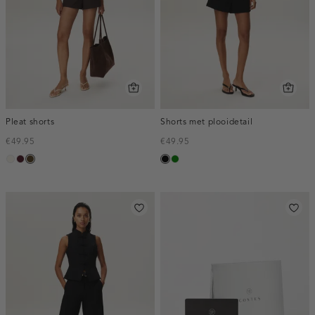
Pleat shorts
Shorts met plooidetail
€49.95
€49.95
creme,
pruim,
toffee
zwart
groen
licht
donker