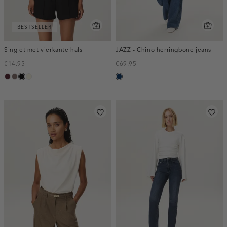
BESTSELLER
Singlet met vierkante hals
JAZZ - Chino herringbone jeans
€14.95
€69.95
pruim,
taupe
zwart
wit,
blauw,
donker
off-
used
white
dark