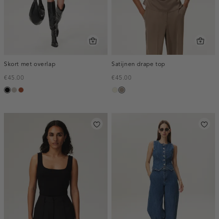
Skort met overlap
Satijnen drape top
€45.00
€45.00
zwart
taupe,
bruin
ecru
taupe,
middle
dark