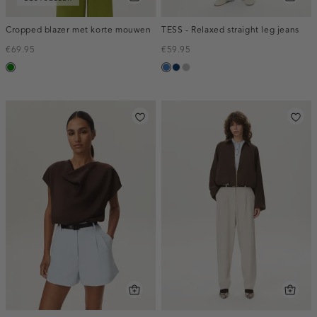
Cropped blazer met korte mouwen
TESS - Relaxed straight leg jeans
€69.95
€59.95
groen
blauw,
blauw,
grijs,
used
used
used
middle
dark
middle