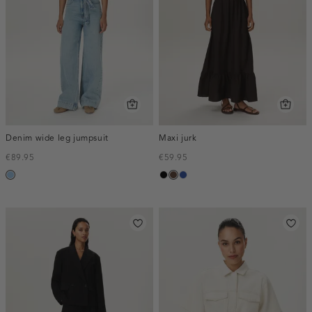
Denim wide leg jumpsuit
Maxi jurk
€89.95
€59.95
blauw,
zwart
donkerbruin
kobaltblauw
used
light