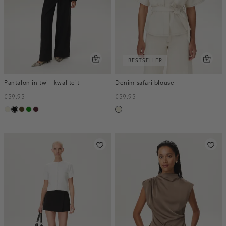
BESTSELLER
Pantalon in twill kwaliteit
Denim safari blouse
€59.95
€59.95
ecru
zwart
toffee
groen
pruim,
ecru
donker