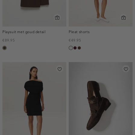
Playsuit met goud detail
Pleat shorts
€89.95
€49.95
toffee
creme,
pruim,
toffee
licht
donker