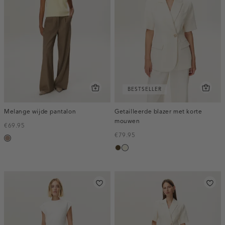
BESTSELLER
Melange wijde pantalon
Getailleerde blazer met korte
mouwen
€69.95
€79.95
taupe,
toffee
ecru
melee