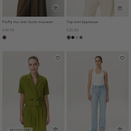
Fluffy trui met korte mouwen
Top met kapmouw
€49.95
€25.00
pruim,
choco
zwart
taupe,
groen,
donker
light
olijf
BESTSELLER