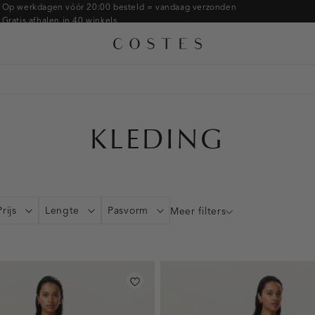
Armbanden
Op werkdagen vóór 20:00 besteld = vandaag verzonden
Gratis afhalen in 40 winkels
Ringen
Alle accessoires
Gratis retourneren binnen 14 dagen in de winkel
Broches
Betaal zoals jij wilt: o.a. Bancontact, Riverty, Apple pay & creditcard
KLEDING
Prijs
Lengte
Pasvorm
Meer filters