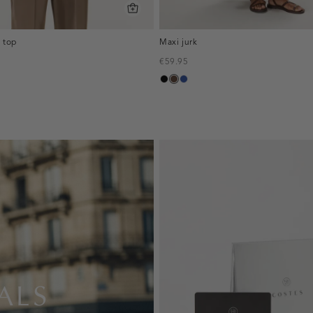
 top
Maxi jurk
€59.95
zwart
donkerbruin
kobaltblauw
ALS