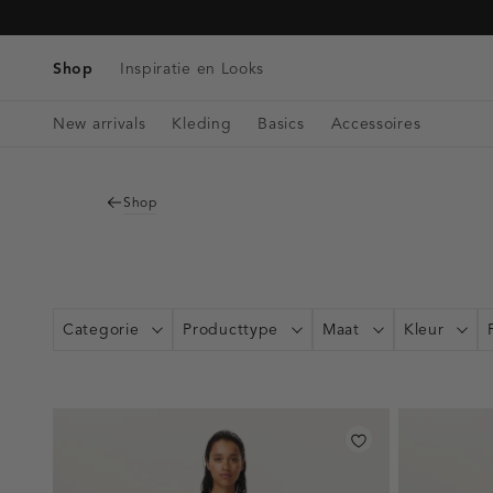
Tassen
Navigeer
Blazers & Gilets
Telefoonkoorden
Denim
direct naar
Riemen
Winkels & Openingstijden
Tops
de
Shop
Inspiratie en Looks
Bag charms
Singlets
hoofdinhoud
Open
Blouses
New arrivals
Kleding
Basics
Accessoires
de
zoekbalk
Navigeer
direct
Shop
naar de
footer
Categorie
Producttype
Maat
Kleur