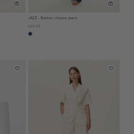
JAZZ - Botton closure jeans
€69.95
blauw,
used
dark