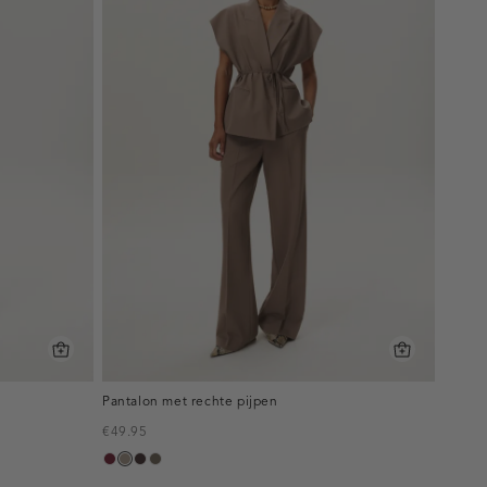
Pantalon met rechte pijpen
€49.95
bordeaux,
taupe,
choco,
bruin
melee
dark
donker
gemêleerd