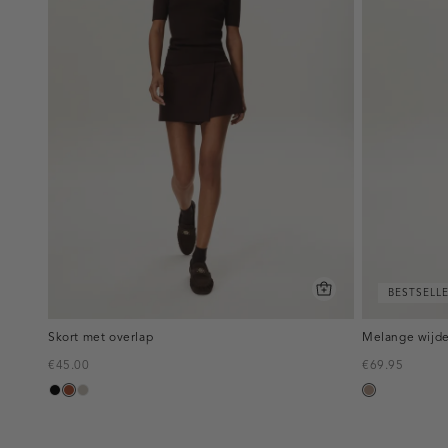
BESTSELL
Skort met overlap
Melange wijde
€45.00
€69.95
zwart
bruin
taupe,
taupe,
middle
melee