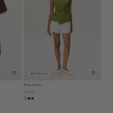
BESTSELLER
Pleat shorts
€49.95
creme,
pruim,
toffee
licht
donker