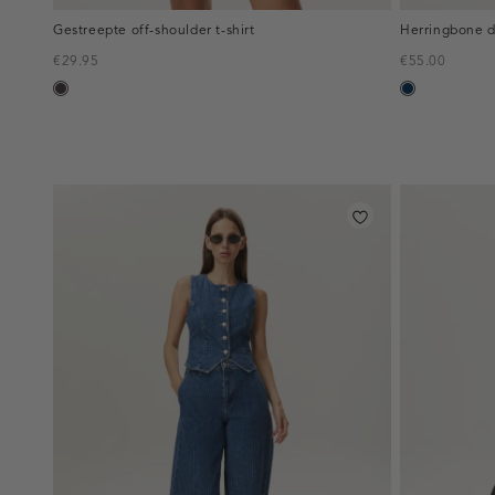
Gestreepte off-shoulder t-shirt
Herringbone d
€29.95
€55.00
choco
blauw,
used
dark