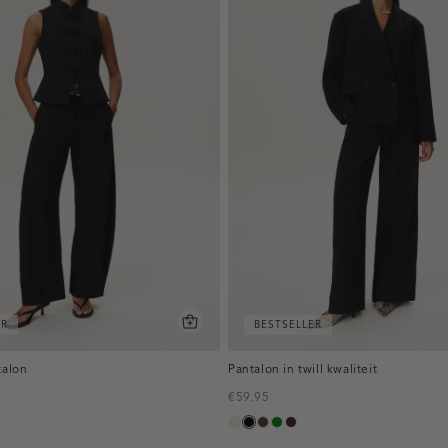
ER
BESTSELLER
talon
Pantalon in twill kwaliteit
€59.95
ecru
zwart
toffee
groen
pruim,
donker