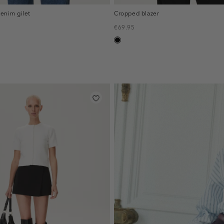
enim gilet
Cropped blazer
€69.95
zwart
inline-
banner:top