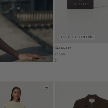
€10, €20, €50 EN €100
Cadeaubon
€10.00
Silver