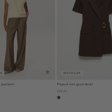
ER
BESTSELLER
 pantalon
Playsuit met goud detail
€89.95
toffee