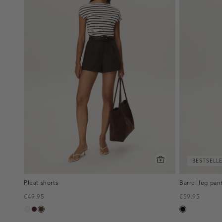
BESTSELL
Pleat shorts
Barrel leg pan
€49.95
€59.95
creme,
pruim,
toffee
zwart
licht
donker