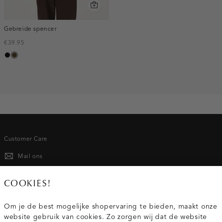
Gebreide spencer
€39.95
zwart
toffee
Customer Care
Mail ons
020 - 3412 667
COOKIES!
Van maandag t/m vrijdag van 8.30 uur tot 18.00 uur.
Om je de best mogelijke shopervaring te bieden, maakt onze
website gebruik van cookies. Zo zorgen wij dat de website