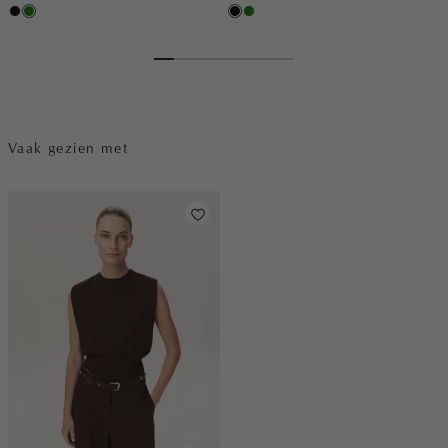
zwart
groen
zwart
groen
Vaak gezien met