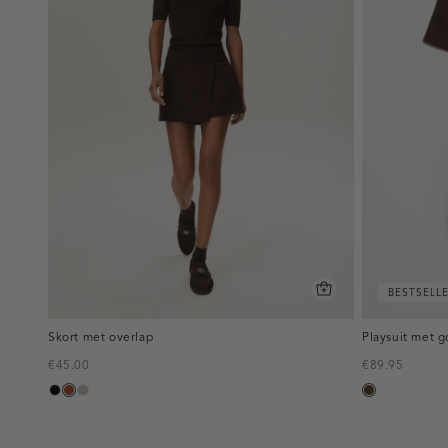
BESTSELL
Skort met overlap
Playsuit met g
€45.00
€89.95
zwart
bruin
taupe,
toffee
middle