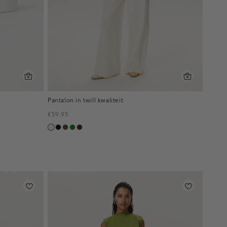
Pantalon in twill kwaliteit
€59.95
ecru
zwart
toffee
groen
pruim,
donker