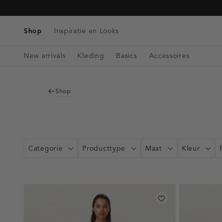
Tassen
Navigeer
Blazers & Gilets
Telefoonkoorden
Denim
direct naar
Riemen
Winkels & Openingstijden
Tops
de
Shop
Inspiratie en Looks
Bag charms
Singlets
hoofdinhoud
Open
Blouses
New arrivals
Kleding
Basics
Accessoires
de
zoekbalk
Navigeer
direct
Shop
naar de
footer
Categorie
Producttype
Maat
Kleur