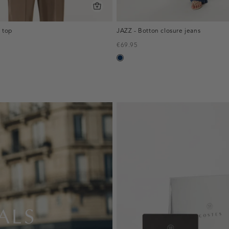
 top
JAZZ - Botton closure jeans
€69.95
blauw,
used
dark
ALS