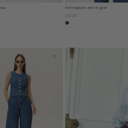
rlap
Herringbone denim gilet
€55.00
blauw,
used
dark
inline-
banner:top