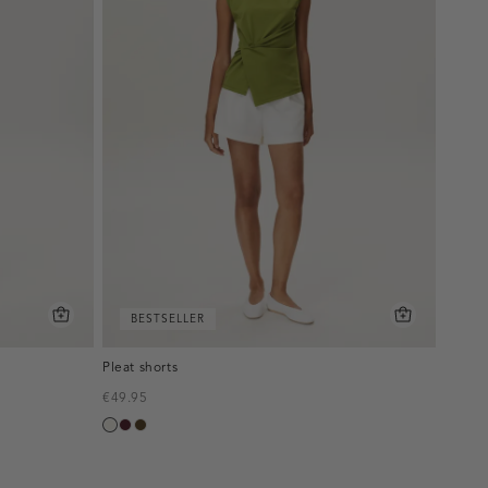
BESTSELLER
Pleat shorts
€49.95
creme,
pruim,
toffee
licht
donker