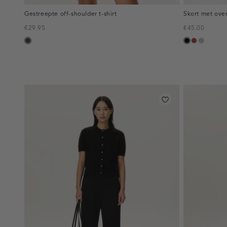
Gestreepte off-shoulder t-shirt
Skort met ove
€29.95
€45.00
choco
zwart
bruin
taupe,
middle