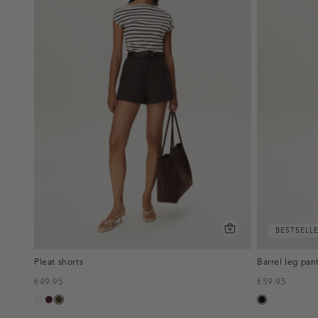
BESTSELL
Pleat shorts
Barrel leg pan
€49.95
€59.95
creme,
pruim,
toffee
zwart
licht
donker