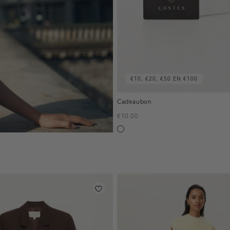
€10, €20, €50 EN €100
Cadeaubon
€10.00
Silver