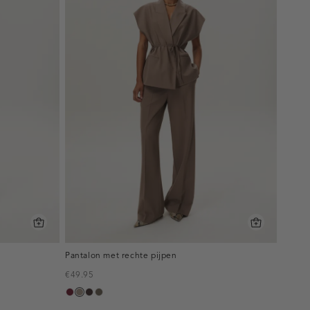
Pantalon met rechte pijpen
€49.95
bordeaux,
taupe,
choco,
bruin
melee
dark
donker
gemêleerd