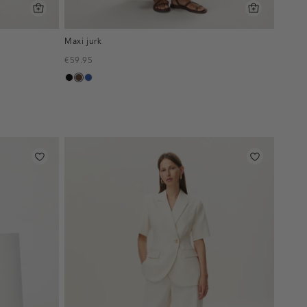
Maxi jurk
€59.95
zwart
donkerbruin
kobaltblauw