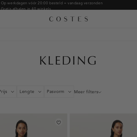
Armbanden
Op werkdagen vóór 20:00 besteld = vandaag verzonden
Gratis afhalen in 40 winkels
Ringen
Alle accessoires
Gratis retourneren binnen 14 dagen in de winkel
Broches
Betaal zoals jij wilt: o.a. Bancontact, Riverty, Apple pay & creditcard
KLEDING
Prijs
Lengte
Pasvorm
Meer filters