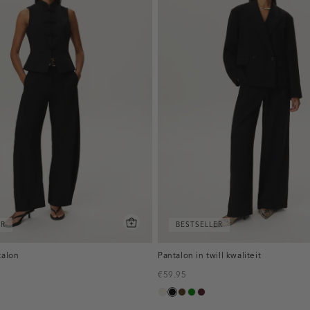
ER
BESTSELLER
talon
Pantalon in twill kwaliteit
€59.95
ecru
zwart
toffee
groen
pruim,
donker