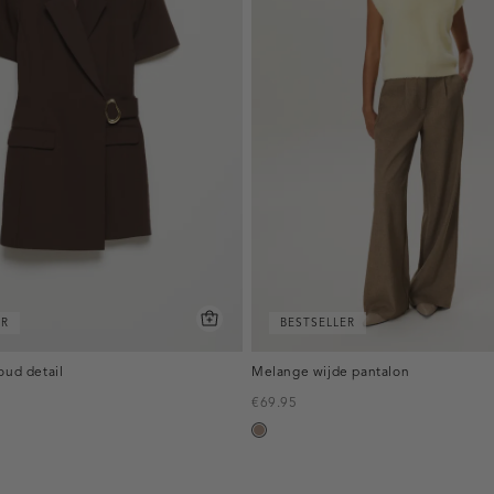
ER
BESTSELLER
oud detail
Melange wijde pantalon
€69.95
taupe,
melee