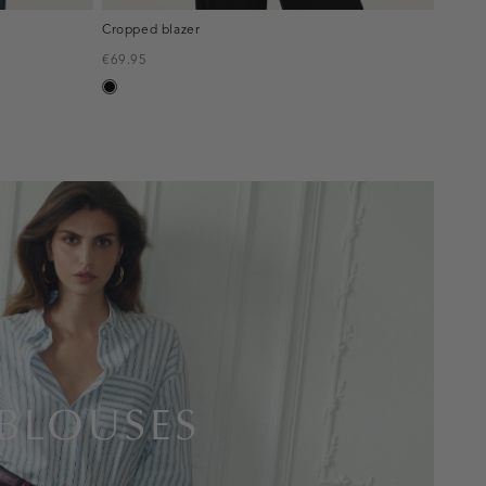
Cropped blazer
€69.95
zwart
BLOUSES