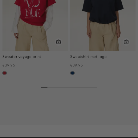
Sweater voyage print
Sweatshirt met logo
€39.95
€39.95
donkerrood
donkerblauw