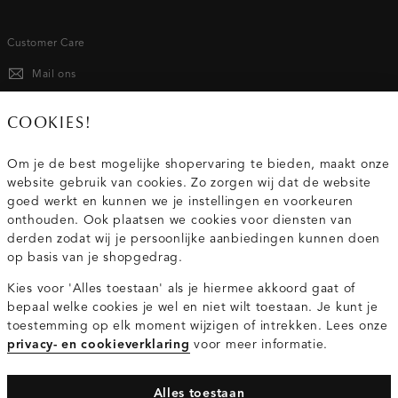
Customer Care
Mail ons
020 - 3412 667
COOKIES!
Van maandag t/m vrijdag van 8.30 uur tot 18.00 uur.
Om je de best mogelijke shopervaring te bieden, maakt onze
website gebruik van cookies. Zo zorgen wij dat de website
Service
goed werkt en kunnen we je instellingen en voorkeuren
onthouden. Ook plaatsen we cookies voor diensten van
derden zodat wij je persoonlijke aanbiedingen kunnen doen
Wij zijn Costes
op basis van je shopgedrag.
Kies voor 'Alles toestaan' als je hiermee akkoord gaat of
Topcategorieën voor jou
bepaal welke cookies je wel en niet wilt toestaan. Je kunt je
toestemming op elk moment wijzigen of intrekken. Lees onze
privacy- en cookieverklaring
voor meer informatie.
Alles toestaan
Privacy- en cookieverklaring
Algemene Voorwaarden