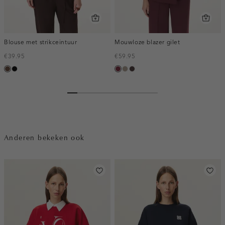
Blouse met strikceintuur
Mouwloze blazer gilet
€39.95
€59.95
donkerbruin
zwart
bordeaux,
taupe,
choco,
melee
dark
donker
Anderen bekeken ook