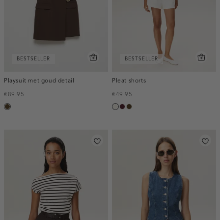
BESTSELLER
BESTSELLER
Playsuit met goud detail
Pleat shorts
€89.95
€49.95
toffee
creme,
pruim,
toffee
licht
donker