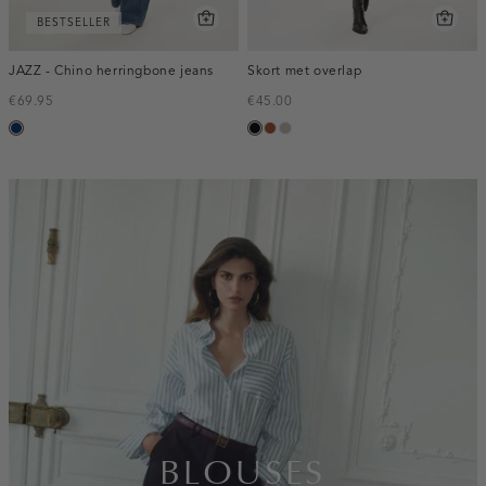
BESTSELLER
JAZZ - Chino herringbone jeans
Skort met overlap
€69.95
€45.00
blauw,
zwart
bruin
taupe,
used
middle
dark
inline-
banner:top
BLOUSES