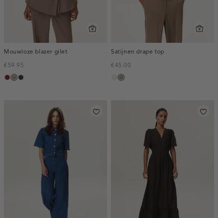
Mouwloze blazer gilet
Satijnen drape top
€59.95
€45.00
bordeaux,
taupe,
choco,
ecru
taupe,
melee
dark
donker
dark