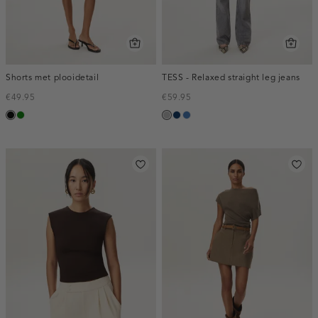
Shorts met plooidetail
TESS - Relaxed straight leg jeans
€49.95
€59.95
zwart
groen
grijs,
blauw,
blauw,
used
used
used
middle
dark
middle