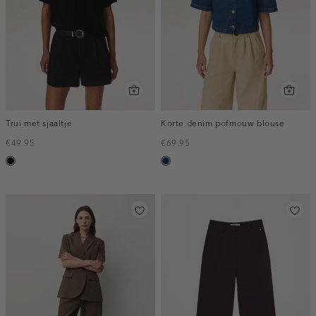
Trui met sjaaltje
Korte denim pofmouw blouse
€49.95
€69.95
zwart
blauw,
used
dark