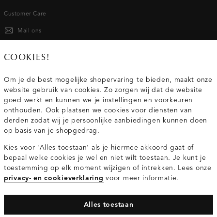
Customer Care
Mail ons
020 - 3412 667
COOKIES!
Van maandag t/m vrijdag van 8.30 uur tot 18.00 uur.
Om je de best mogelijke shopervaring te bieden, maakt onze
website gebruik van cookies. Zo zorgen wij dat de website
Service
goed werkt en kunnen we je instellingen en voorkeuren
onthouden. Ook plaatsen we cookies voor diensten van
derden zodat wij je persoonlijke aanbiedingen kunnen doen
Wij zijn Costes
op basis van je shopgedrag.
Kies voor 'Alles toestaan' als je hiermee akkoord gaat of
Topcategorieën voor jou
bepaal welke cookies je wel en niet wilt toestaan. Je kunt je
toestemming op elk moment wijzigen of intrekken. Lees onze
privacy- en cookieverklaring
voor meer informatie.
Alles toestaan
Privacy- en cookieverklaring
Algemene Voorwaarden