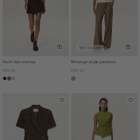
BESTSELLER
Skort met overlap
Melange wijde pantalon
€45.00
€69.95
zwart
bruin
taupe,
taupe,
middle
melee