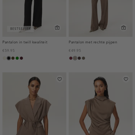
BESTSELLER
Pantalon in twill kwaliteit
Pantalon met rechte pijpen
€59.95
€49.95
ecru
zwart
toffee
groen
pruim,
bordeaux,
taupe,
choco,
bruin
donker
melee
dark
donker
gemêleerd