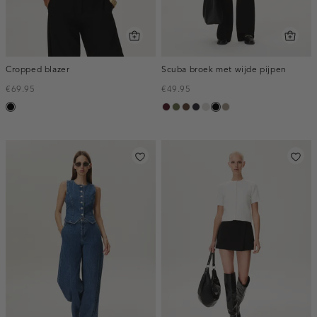
Cropped blazer
Scuba broek met wijde pijpen
€69.95
€49.95
zwart
pruim,
groen,
donkerbruin
blauw,
kit
zwart
taupe,
donker
olijf
nacht
dark