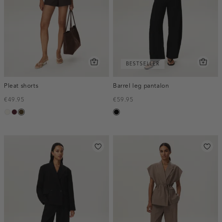
BESTSELLER
Pleat shorts
Barrel leg pantalon
€49.95
€59.95
creme,
pruim,
toffee
zwart
licht
donker