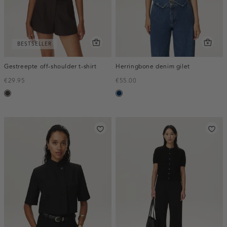
BESTSELLER
Gestreepte off-shoulder t-shirt
Herringbone denim gilet
€29.95
€55.00
choco
blauw,
used
dark