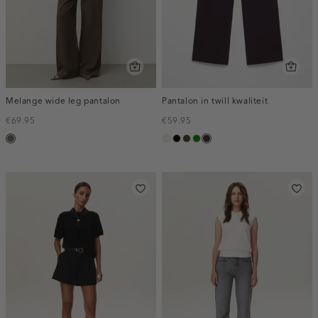
Melange wide leg pantalon
Pantalon in twill kwaliteit
€69.95
€59.95
bruin
ecru
zwart
toffee
groen
pruim,
gemêleerd
donker