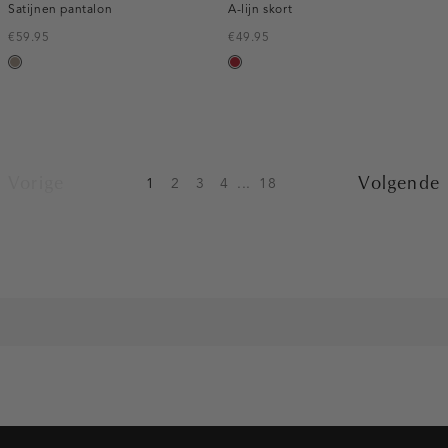
Satijnen pantalon
A-lijn skort
€59.95
€49.95
taupe,
donkerrood
dark
Vorige
Volgende
1
2
3
4
...
18