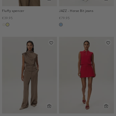
Fluffy spencer
JAZZ - Horse Bit jeans
€39.95
€79.95
creme,
lichtgeel
blauw,
licht
used
light