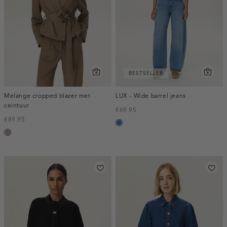
BESTSELLER
Melange cropped blazer met
LUX - Wide barrel jeans
ceintuur
€69.95
€89.95
blauw,
taupe,
used
melee
middle