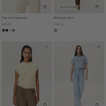
BESTSELLER
Top met kapmouw
Melange skort
€25.00
€49.95
choco
zwart
taupe,
groen,
taupe,
light
olijf
melee