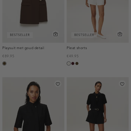
BESTSELLER
BESTSELLER
Playsuit met goud detail
Pleat shorts
€89.95
€49.95
toffee
creme,
pruim,
toffee
licht
donker