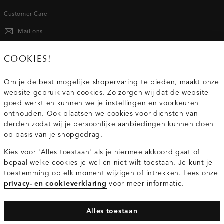
Customer Care
Mail ons
020 - 3412 667
COOKIES!
Van maandag t/m vrijdag van 8.30 uur tot 18.00 uur.
Om je de best mogelijke shopervaring te bieden, maakt onze
website gebruik van cookies. Zo zorgen wij dat de website
Service
goed werkt en kunnen we je instellingen en voorkeuren
onthouden. Ook plaatsen we cookies voor diensten van
derden zodat wij je persoonlijke aanbiedingen kunnen doen
Wij zijn Costes
op basis van je shopgedrag.
Kies voor 'Alles toestaan' als je hiermee akkoord gaat of
Topcategorieën voor jou
bepaal welke cookies je wel en niet wilt toestaan. Je kunt je
toestemming op elk moment wijzigen of intrekken. Lees onze
privacy- en cookieverklaring
voor meer informatie.
Alles toestaan
Privacy- en cookieverklaring
Algemene Voorwaarden