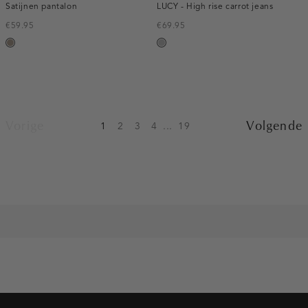
Satijnen pantalon
LUCY - High rise carrot jeans
€59.95
€69.95
taupe,
grijs,
dark
used
middle
Vorige
Volgende
1
2
3
4
...
19