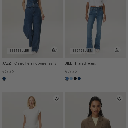
BESTSELLER
BESTSELLER
JAZZ - Chino herringbone jeans
JILL - Flared jeans
€69.95
€59.95
blauw,
blauw,
blauw,
zwart,
blauw,
used
used
used
used
used
dark
middle
light
dark
dark