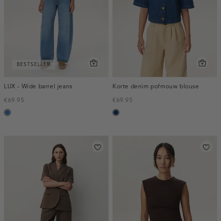
BESTSELLER
LUX - Wide barrel jeans
Korte denim pofmouw blouse
€69.95
€69.95
blauw,
blauw,
used
used
middle
dark