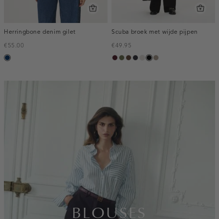
Herringbone denim gilet
Scuba broek met wijde pijpen
€55.00
€49.95
blauw,
pruim,
groen,
donkerbruin
blauw,
kit
zwart
taupe,
used
donker
olijf
nacht
dark
dark
inline-
banner:top
BLOUSES