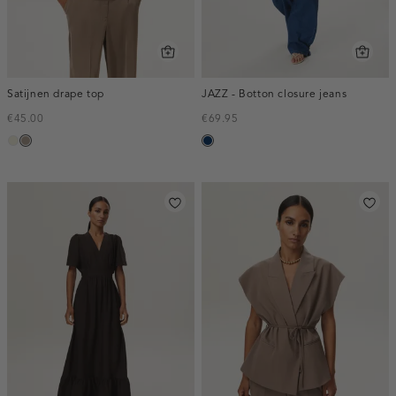
Satijnen drape top
JAZZ - Botton closure jeans
€45.00
€69.95
ecru
taupe,
blauw,
dark
used
dark