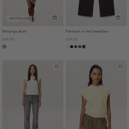
BESTSELLER
Melange skort
Pantalon in twill kwaliteit
€49.95
€59.95
taupe,
ecru
zwart
toffee
groen
pruim,
melee
donker