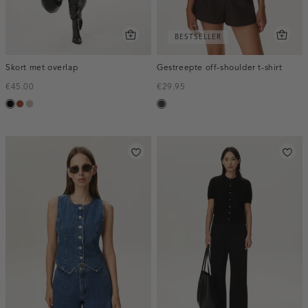
BESTSELLER
Skort met overlap
Gestreepte off-shoulder t-shirt
€45.00
€29.95
zwart
bruin
taupe,
choco
middle