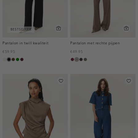
BESTSELLER
Pantalon in twill kwaliteit
Pantalon met rechte pijpen
€59.95
€49.95
ecru
zwart
toffee
groen
pruim,
bordeaux,
taupe,
choco,
bruin
donker
melee
dark
donker
gemêleerd