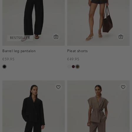
BESTSELLER
Barrel leg pantalon
Pleat shorts
€59.95
€49.95
zwart
creme,
pruim,
toffee
licht
donker