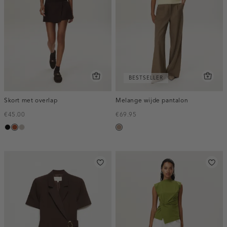
BESTSELLER
Skort met overlap
Melange wijde pantalon
€45.00
€69.95
zwart
bruin
taupe,
taupe,
middle
melee