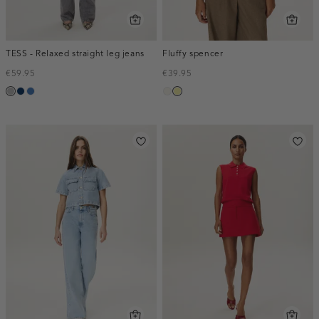
TESS - Relaxed straight leg jeans
Fluffy spencer
€59.95
€39.95
grijs,
blauw,
blauw,
creme,
lichtgeel
used
used
used
licht
middle
dark
middle