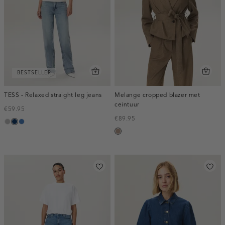
BESTSELLER
TESS - Relaxed straight leg jeans
Melange cropped blazer met
ceintuur
€59.95
€89.95
grijs,
blauw,
blauw,
taupe,
used
used
used
melee
middle
dark
middle