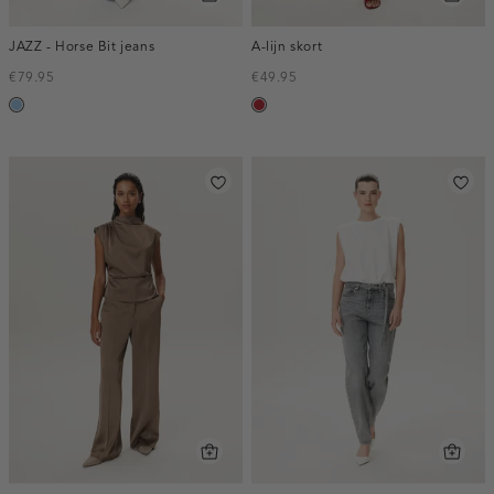
JAZZ - Horse Bit jeans
A-lijn skort
€79.95
€49.95
blauw,
donkerrood
used
light