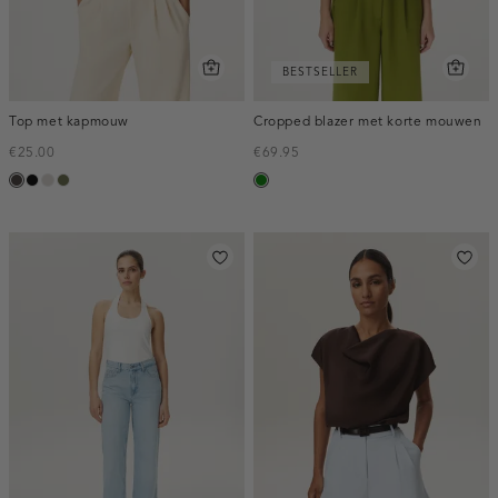
BESTSELLER
Top met kapmouw
Cropped blazer met korte mouwen
€25.00
€69.95
choco
zwart
taupe,
groen,
groen
light
olijf