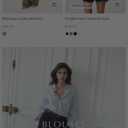
BESTSELLER
Melange wijde pantalon
Singlet met vierkante hals
€69.95
€14.95
taupe,
pruim,
taupe
zwart
wit,
melee
donker
off-
white
inline-
banner:top
BLOUSES