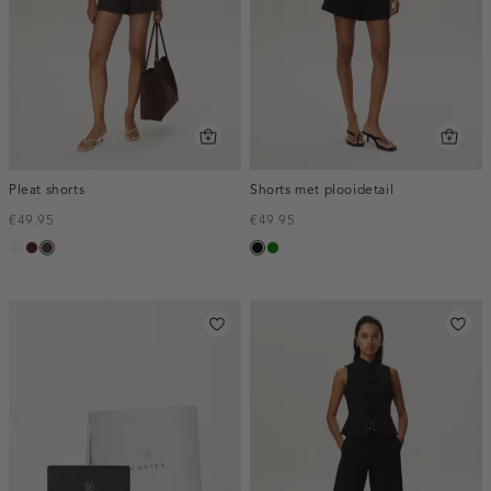
Pleat shorts
Shorts met plooidetail
€49.95
€49.95
creme,
pruim,
toffee
zwart
groen
licht
donker