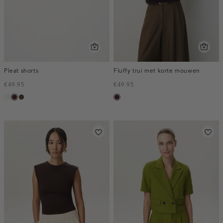
Pleat shorts
Fluffy trui met korte mouwen
€49.95
€49.95
creme,
pruim,
toffee
pruim,
licht
donker
donker