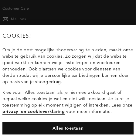
Customer Care
Mail ons
020 - 3412 667
COOKIES!
Van maandag t/m vrijdag van 8.30 uur tot 18.00 uur.
Om je de best mogelijke shopervaring te bieden, maakt onze
website gebruik van cookies. Zo zorgen wij dat de website
Service
goed werkt en kunnen we je instellingen en voorkeuren
onthouden. Ook plaatsen we cookies voor diensten van
derden zodat wij je persoonlijke aanbiedingen kunnen doen
Wij zijn Costes
op basis van je shopgedrag.
Kies voor 'Alles toestaan' als je hiermee akkoord gaat of
Topcategorieën voor jou
bepaal welke cookies je wel en niet wilt toestaan. Je kunt je
toestemming op elk moment wijzigen of intrekken. Lees onze
privacy- en cookieverklaring
voor meer informatie.
Alles toestaan
Privacy- en cookieverklaring
Algemene Voorwaarden