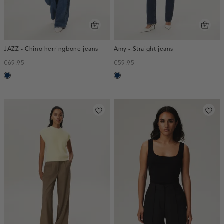
JAZZ - Chino herringbone jeans
Amy - Straight jeans
€69.95
€59.95
blauw,
blauw,
used
used
dark
dark