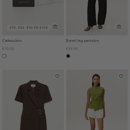
€10, €20, €50 EN €100
Cadeaubon
Barrel leg pantalon
€10.00
€59.95
Silver
zwart