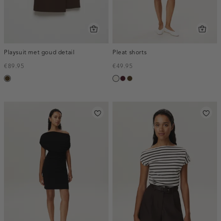
Playsuit met goud detail
Pleat shorts
€89.95
€49.95
toffee
creme,
pruim,
toffee
licht
donker