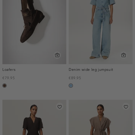
Loafers
Denim wide leg jumpsuit
€79.95
€89.95
donkerbruin
blauw,
used
light