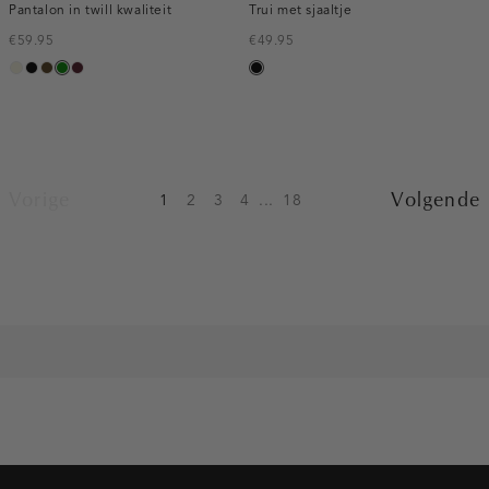
Pantalon in twill kwaliteit
Trui met sjaaltje
€59.95
€49.95
ecru
zwart
toffee
groen
pruim,
zwart
donker
Vorige
Volgende
1
2
3
4
...
18