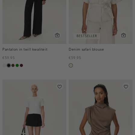
BESTSELLER
Pantalon in twill kwaliteit
Denim safari blouse
€59.95
€59.95
ecru
zwart
toffee
groen
pruim,
ecru
donker