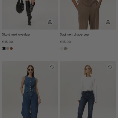
Skort met overlap
Satijnen drape top
€45.00
€45.00
zwart
taupe,
bruin
ecru
taupe,
middle
dark