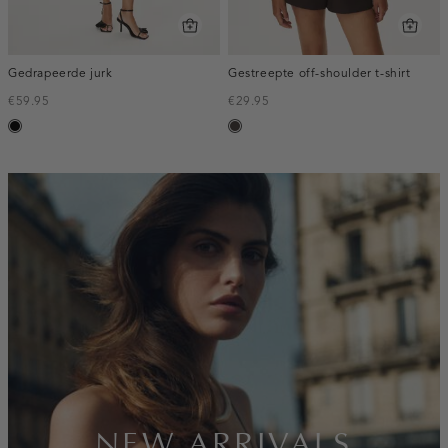
Gedrapeerde jurk
Gestreepte off-shoulder t-shirt
€59.95
€29.95
zwart
choco
inline-
banner:new-
arrivals
NEW ARRIVALS