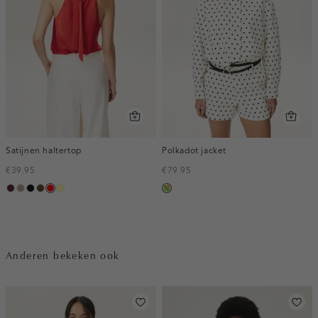
Satijnen haltertop
Polkadot jacket
€39.95
€79.95
pruim,
taupe,
zwart
toffee
rood
lichtgeel
meerkleurig
donker
dark
Anderen bekeken ook