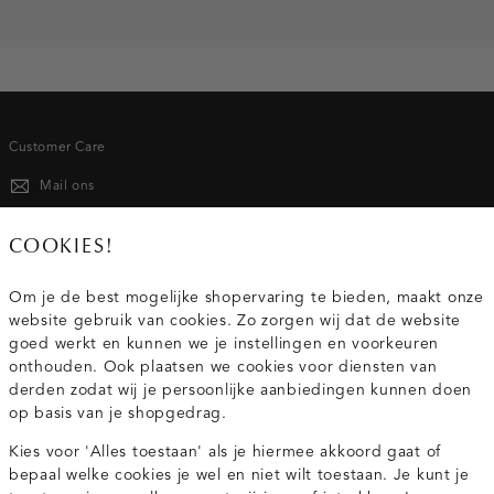
Customer Care
Mail ons
020 - 3412 667
COOKIES!
Van maandag t/m vrijdag van 8.30 uur tot 18.00 uur.
Om je de best mogelijke shopervaring te bieden, maakt onze
website gebruik van cookies. Zo zorgen wij dat de website
Service
goed werkt en kunnen we je instellingen en voorkeuren
onthouden. Ook plaatsen we cookies voor diensten van
derden zodat wij je persoonlijke aanbiedingen kunnen doen
Wij zijn Costes
op basis van je shopgedrag.
Kies voor 'Alles toestaan' als je hiermee akkoord gaat of
Topcategorieën voor jou
bepaal welke cookies je wel en niet wilt toestaan. Je kunt je