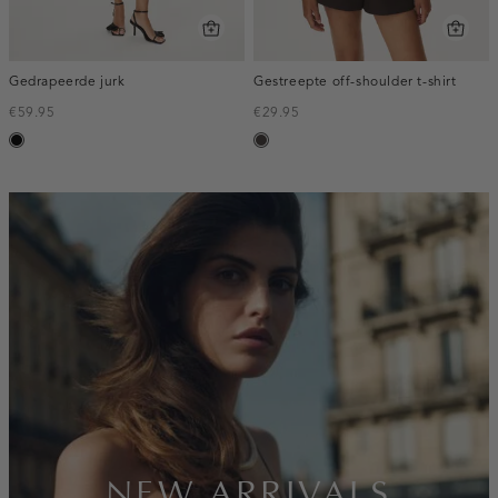
Gedrapeerde jurk
Gestreepte off-shoulder t-shirt
€59.95
€29.95
zwart
choco
inline-
banner:new-
arrivals
NEW ARRIVALS