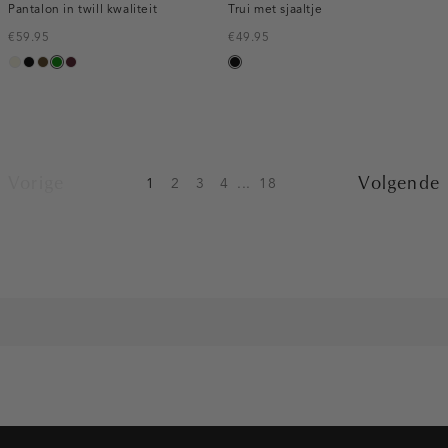
Pantalon in twill kwaliteit
Trui met sjaaltje
€59.95
€49.95
ecru
zwart
toffee
groen
pruim,
zwart
donker
Vorige
Volgende
1
2
3
4
...
18