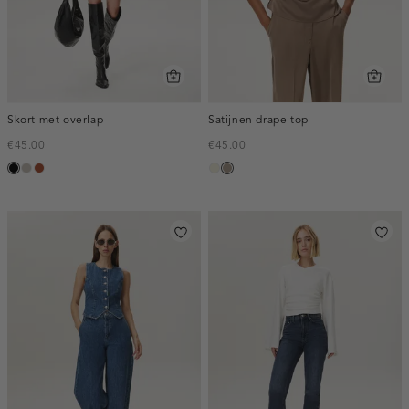
Skort met overlap
Satijnen drape top
€45.00
€45.00
zwart
taupe,
bruin
ecru
taupe,
middle
dark