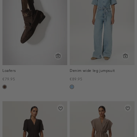
Loafers
Denim wide leg jumpsuit
€79.95
€89.95
donkerbruin
blauw,
used
light