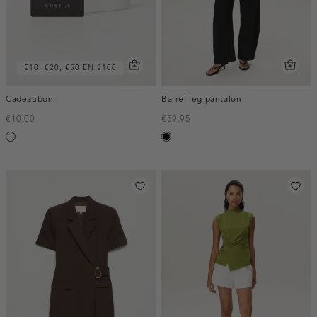
€10, €20, €50 EN €100
Cadeaubon
Barrel leg pantalon
€10.00
€59.95
Silver
zwart