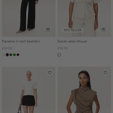
BESTSELLER
Pantalon in twill kwaliteit
Denim safari blouse
€59.95
€59.95
ecru
zwart
toffee
groen
pruim,
ecru
donker