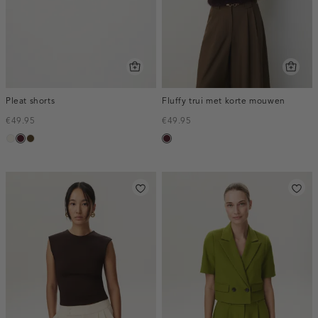
Pleat shorts
Fluffy trui met korte mouwen
€49.95
€49.95
creme,
pruim,
toffee
pruim,
licht
donker
donker