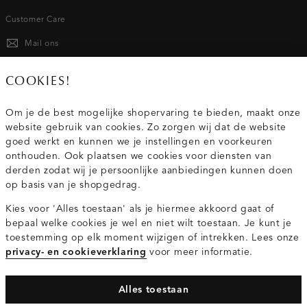
Customer Care
Mail ons
020 - 3412 667
COOKIES!
Van maandag t/m vrijdag van 8.30 uur tot 18.00 uur.
Om je de best mogelijke shopervaring te bieden, maakt onze
website gebruik van cookies. Zo zorgen wij dat de website
Service
goed werkt en kunnen we je instellingen en voorkeuren
onthouden. Ook plaatsen we cookies voor diensten van
derden zodat wij je persoonlijke aanbiedingen kunnen doen
Wij zijn Costes
op basis van je shopgedrag.
Kies voor 'Alles toestaan' als je hiermee akkoord gaat of
Topcategorieën voor jou
bepaal welke cookies je wel en niet wilt toestaan. Je kunt je
toestemming op elk moment wijzigen of intrekken. Lees onze
privacy- en cookieverklaring
voor meer informatie.
Alles toestaan
Privacy- en cookieverklaring
Algemene Voorwaarden