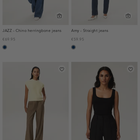
JAZZ - Chino herringbone jeans
Amy - Straight jeans
€69.95
€59.95
blauw,
blauw,
used
used
dark
dark