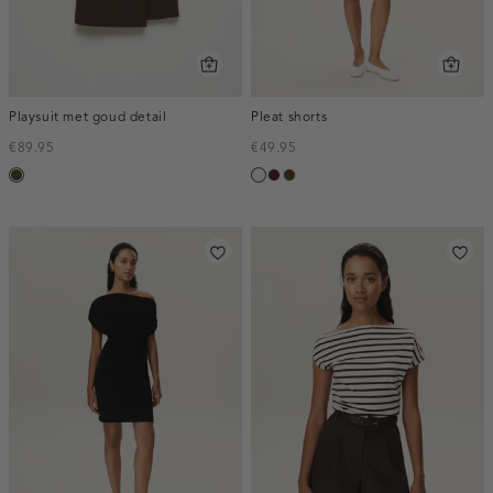
Playsuit met goud detail
Pleat shorts
€89.95
€49.95
toffee
creme,
pruim,
toffee
licht
donker