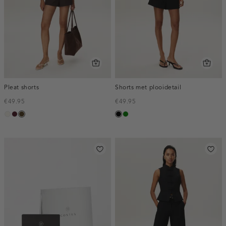
Pleat shorts
Shorts met plooidetail
€49.95
€49.95
creme,
pruim,
toffee
zwart
groen
licht
donker