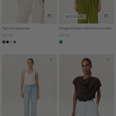
BESTSELLER
Top met kapmouw
Cropped blazer met korte mouwen
€25.00
€69.95
choco
zwart
taupe,
groen,
groen
light
olijf