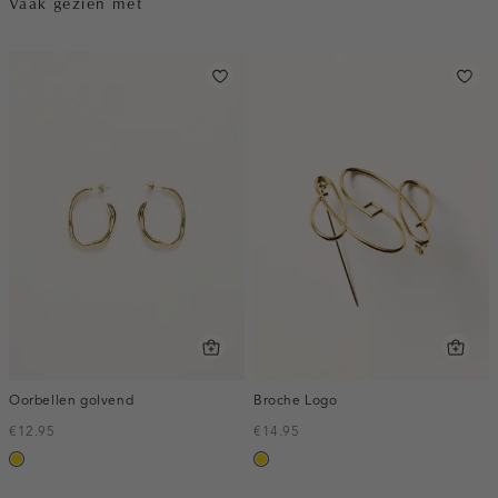
Vaak gezien met
Oorbellen golvend
Broche Logo
€12.95
€14.95
goud
goud