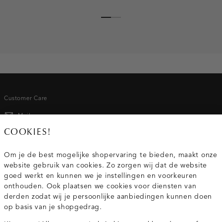
Customer Care
Mail ons
COOKIES!
020 - 3412 667
Om je de best mogelijke shopervaring te bieden, maakt onze
Van maandag t/m vrijdag van 8.30 uur tot 18.00 uur.
website gebruik van cookies. Zo zorgen wij dat de website
goed werkt en kunnen we je instellingen en voorkeuren
Service
onthouden. Ook plaatsen we cookies voor diensten van
derden zodat wij je persoonlijke aanbiedingen kunnen doen
op basis van je shopgedrag.
Wij zijn Costes