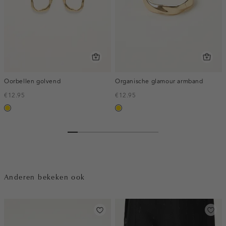
Oorbellen golvend
Organische glamour armband
€12.95
€12.95
goud
goud
Anderen bekeken ook