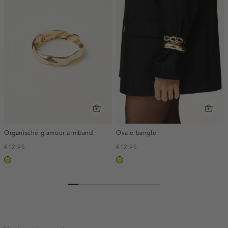
Organische glamour armband
Ovale bangle
€12.95
€12.95
goud
goud