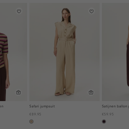
en
Safari jumpsuit
Satijnen ballon
€89.95
€59.95
zand
bordeaux,
donker