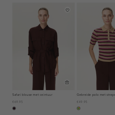
Safari blouse met ceintuur
Gebreide polo met strep
€69.95
€49.95
bordeaux,
meerkleurig
donker