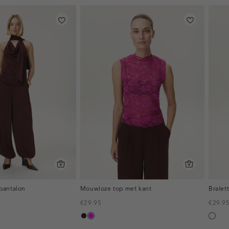
 pantalon
Mouwloze top met kant
Bralet
€29.95
€29.9
bordeaux,
fuchsia
wit,
donker
off-