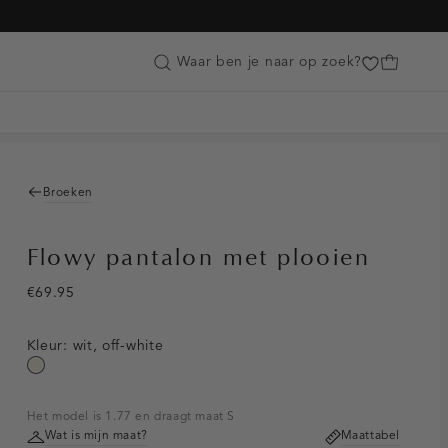
Customer Care
Waar ben je naar op zoek?
Broeken
Flowy pantalon met plooien
€69.95
Kleur:
wit, off-white
wit,
off-
white
Het model is 1.77 en draagt maat S
Wat is mijn maat?
Maattabel