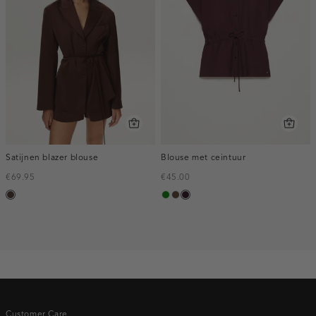
Satijnen blazer blouse
Blouse met ceintuur
€69.95
€45.00
koffie
groen
donkerbruin
bordeaux,
donker
Customer Care