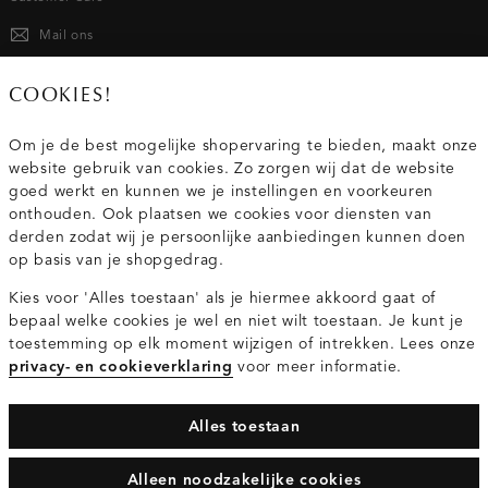
Mail ons
020 - 3412 667
COOKIES!
Van maandag t/m vrijdag van 8.30 uur tot 18.00 uur.
Om je de best mogelijke shopervaring te bieden, maakt onze
website gebruik van cookies. Zo zorgen wij dat de website
Service
goed werkt en kunnen we je instellingen en voorkeuren
onthouden. Ook plaatsen we cookies voor diensten van
derden zodat wij je persoonlijke aanbiedingen kunnen doen
Wij zijn Costes
op basis van je shopgedrag.
Kies voor 'Alles toestaan' als je hiermee akkoord gaat of
Topcategorieën voor jou
bepaal welke cookies je wel en niet wilt toestaan. Je kunt je
toestemming op elk moment wijzigen of intrekken. Lees onze
privacy- en cookieverklaring
voor meer informatie.
Alles toestaan
Privacy- en cookieverklaring
Algemene Voorwaarden
Alleen noodzakelijke cookies