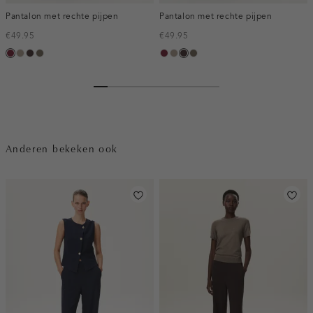
Pantalon met rechte pijpen
Pantalon met rechte pijpen
€49.95
€49.95
bordeaux,
taupe,
choco,
bruin
bordeaux,
taupe,
choco,
bruin
melee
dark
donker
gemêleerd
melee
dark
donker
gemêleerd
Anderen bekeken ook