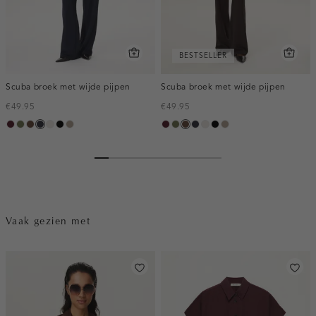
BESTSELLER
Scuba broek met wijde pijpen
Scuba broek met wijde pijpen
€49.95
€49.95
pruim,
groen,
donkerbruin
blauw,
kit
zwart
taupe,
pruim,
groen,
donkerbruin
blauw,
kit
zwart
taupe,
donker
olijf
nacht
dark
donker
olijf
nacht
dark
Vaak gezien met