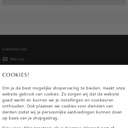
Customer Care
Mail ons
020 - 3412 667
COOKIES!
Van maandag t/m vrijdag van 8.30 uur tot 18.00 uur.
Om je de best mogelijke shopervaring te bieden, maakt onze
website gebruik van cookies. Zo zorgen wij dat de website
Service
goed werkt en kunnen we je instellingen en voorkeuren
onthouden. Ook plaatsen we cookies voor diensten van
derden zodat wij je persoonlijke aanbiedingen kunnen doen
Wij zijn Costes
op basis van je shopgedrag.