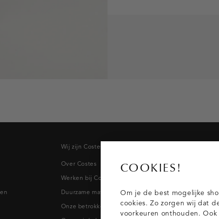
Wij zijn Costes
Topcateg
Over Costes
Jeans
COOKIES!
Werken bij Costes
Broeken
pen
Duurzame materialen
Blazers & 
Om je de best mogelijke sho
cookies. Zo zorgen wij dat d
Onze betrokkenheid
Blouses
voorkeuren onthouden. Ook p