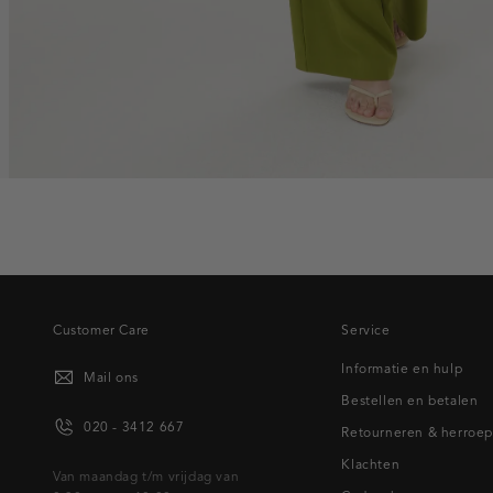
Customer Care
Service
Informatie en hulp
Mail ons
Bestellen en betalen
020 - 3412 667
Retourneren & herroe
Klachten
Van maandag t/m vrijdag van