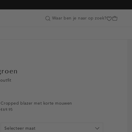
Customer Care
Waar ben je naar op zoek?
groen
outfit
Cropped blazer met korte mouwen
€69.95
Selecteer maat