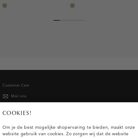
meerkleurig
meerkleurig
Customer Care
Mail ons
020 - 3412 667
COOKIES!
Van maandag t/m vrijdag van 8.30 uur tot 18.00 uur.
Om je de best mogelijke shopervaring te bieden, maakt onze
website gebruik van cookies. Zo zorgen wij dat de website