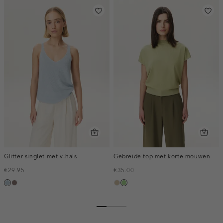
Glitter singlet met v-hals
Gebreide top met korte mouwen
€29.95
€35.00
blauw,
taupe
lichtzand
lichtgroen
ijs