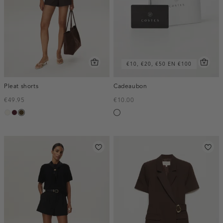
€10, €20, €50 EN €100
Pleat shorts
Cadeaubon
€49.95
€10.00
creme,
pruim,
toffee
Silver
licht
donker