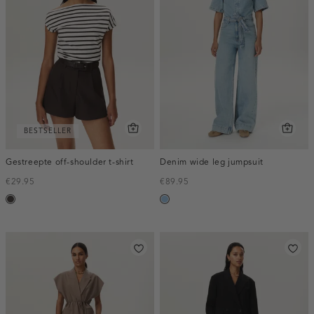
BESTSELLER
Gestreepte off-shoulder t-shirt
Denim wide leg jumpsuit
€29.95
€89.95
choco
blauw,
used
light