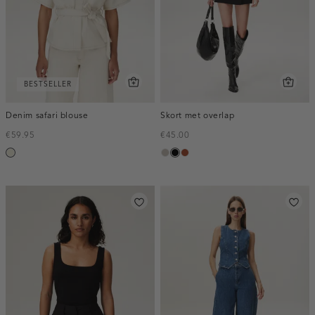
BESTSELLER
Denim safari blouse
Skort met overlap
€59.95
€45.00
ecru
taupe,
zwart
bruin
middle