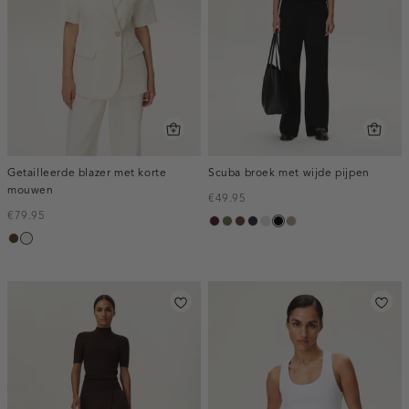
Getailleerde blazer met korte
Scuba broek met wijde pijpen
mouwen
€49.95
€79.95
pruim,
groen,
donkerbruin
blauw,
kit
zwart
taupe,
toffee
ecru
donker
olijf
nacht
dark