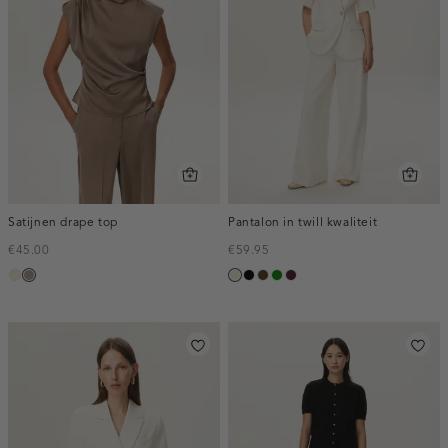
Satijnen drape top
Pantalon in twill kwaliteit
€45.00
€59.95
ecru
taupe,
ecru
zwart
toffee
groen
pruim,
dark
donker