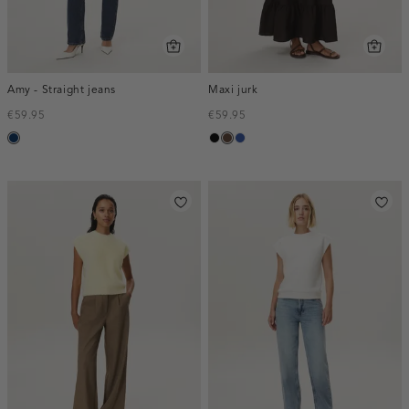
Amy - Straight jeans
Maxi jurk
€59.95
€59.95
blauw,
zwart
donkerbruin
kobaltblauw
used
dark