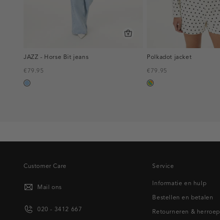
JAZZ - Horse Bit jeans
Polkadot jacket
€79.95
€79.95
blauw,
meerkleurig
used
light
Customer Care
Service
Informatie en hulp
Mail ons
Bestellen en betalen
020 - 3412 667
Retourneren & herroe