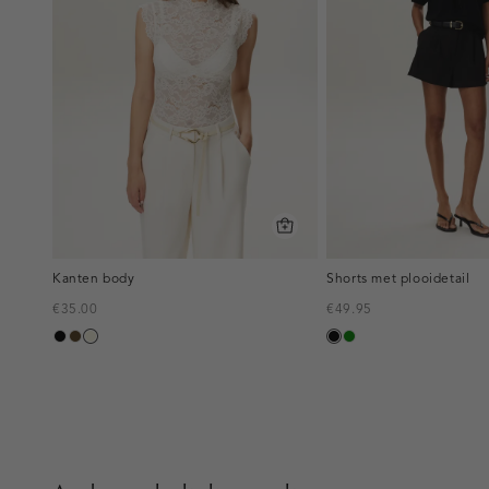
Kanten body
Shorts met plooidetail
€35.00
€49.95
zwart
toffee
ecru
zwart
groen