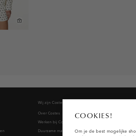
Wij zijn Costes
Topcateg
Over Costes
Jeans
COOKIES!
Werken bij Costes
Broeken
pen
Duurzame materialen
Blazers & 
Om je de best mogelijke sho