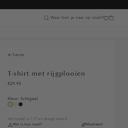
Customer Care
Waar ben je naar op zoek?
T-shirts
T-shirt met rijgplooien
€29.95
Kleur:
lichtgeel
lichtgeel
wit,
pruim,
off-
donker
white
Het model is 1.77 en draagt maat S
Wat is mijn maat?
Maattabel