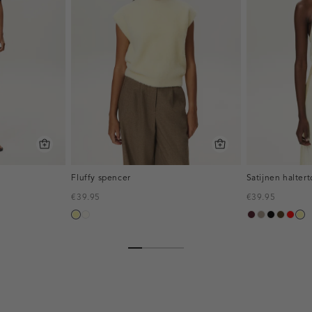
Fluffy spencer
Satijnen halter
€39.95
€39.95
lichtgeel
creme,
pruim,
taupe,
zwart
toffee
rood
lic
licht
donker
dark