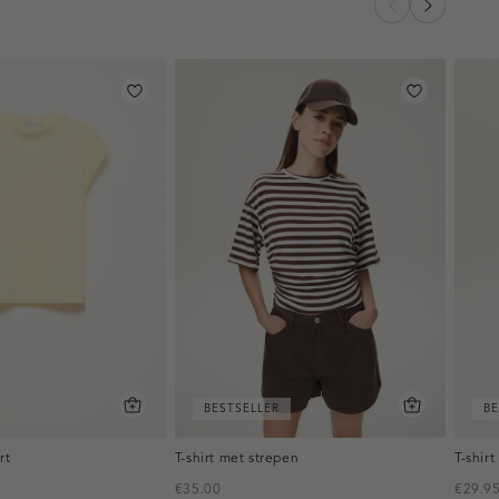
BESTSELLER
BE
rt
T-shirt met strepen
T-shirt
€35.00
€29.9