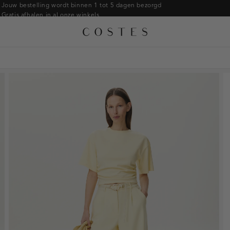
Armbanden
Jouw bestelling wordt binnen 1 tot 5 dagen bezorgd
Gratis afhalen in al onze winkels
Ringen
Alle accessoires
Gratis retourneren binnen 14 dagen in de winkel
Broches
Betaal zoals jij wilt: o.a. iDEAL | Wero, Riverty, Apple pay & creditcard