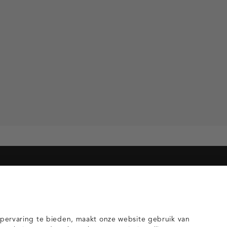
orieën voor jou
gilets
pervaring te bieden, maakt onze website gebruik van