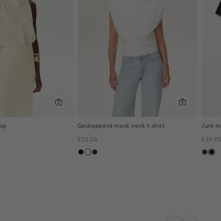
top
Gedrapeerd mock neck t-shirt
Jurk m
€35.00
€39.9
htgeel
zwart
wit,
pruim,
pruim
zwa
off-
donker
donk
white