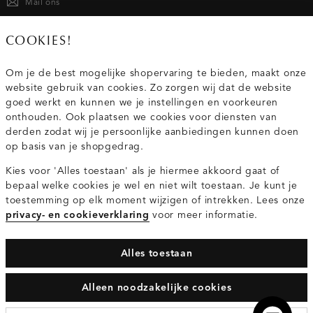
Mail ons
020 - 3412 667
COOKIES!
Van maandag t/m vrijdag van 8.30 uur tot 18.00 uur.
Om je de best mogelijke shopervaring te bieden, maakt onze
website gebruik van cookies. Zo zorgen wij dat de website
Service
goed werkt en kunnen we je instellingen en voorkeuren
onthouden. Ook plaatsen we cookies voor diensten van
derden zodat wij je persoonlijke aanbiedingen kunnen doen
Wij zijn Costes
op basis van je shopgedrag.
Kies voor 'Alles toestaan' als je hiermee akkoord gaat of
Topcategorieën voor jou
bepaal welke cookies je wel en niet wilt toestaan. Je kunt je
toestemming op elk moment wijzigen of intrekken. Lees onze
privacy- en cookieverklaring
voor meer informatie.
Alles toestaan
Privacy- en cookieverklaring
Algemene Voorwaarden
Alleen noodzakelijke cookies