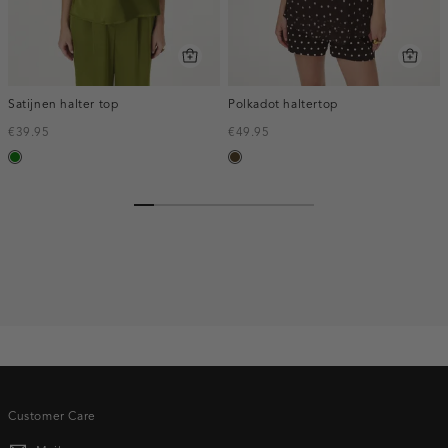
Satijnen halter top
Polkadot haltertop
€39.95
€49.95
groen
toffee
Customer Care