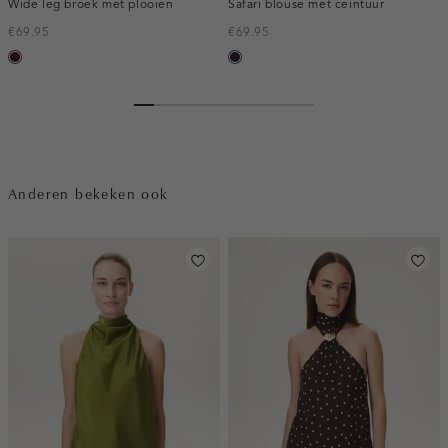
Wide leg broek met plooien
Safari blouse met ceintuur
€69.95
€69.95
bordeaux,
bordeaux,
donker
donker
Anderen bekeken ook