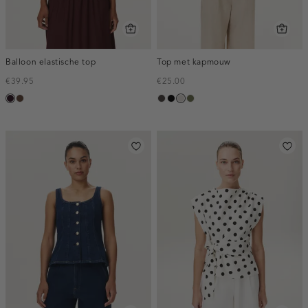
Balloon elastische top
Top met kapmouw
€39.95
€25.00
bordeaux,
donkerbruin
choco
zwart
taupe,
groen,
donker
light
olijf