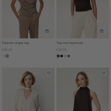
Satijnen drape top
Top met kapmouw
€45.00
€25.00
ecru
taupe,
choco
zwart
taupe,
groen,
dark
light
olijf