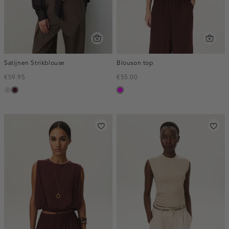
Satijnen Strikblouse
Blouson top
€59.95
€55.00
kit
pruim,
fuchsia
donker