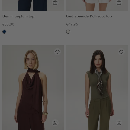
Denim peplum top
Gedrapeerde Polkadot top
€55.00
€49.95
donkerblauw
creme,
licht