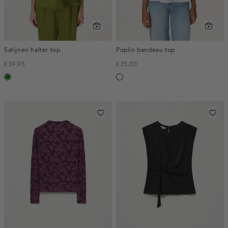
Satijnen halter top
Poplin bandeau top
€39.95
€35.00
groen
wit