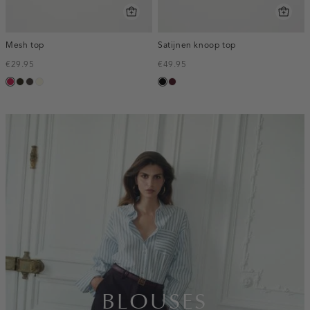
Mesh top
Satijnen knoop top
€29.95
€49.95
mauve
groen,
choco
wit,
zwart
pruim,
olijf,
off-
donker
donker
white
inline-
banner:t-
shirts
BLOUSES