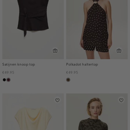
Satijnen knoop top
Polkadot haltertop
€49.95
€49.95
zwart
pruim,
toffee
donker