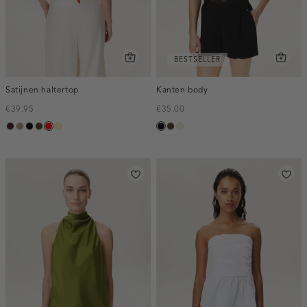
BESTSELLER
Satijnen haltertop
Kanten body
€39.95
€35.00
pruim,
taupe,
zwart
toffee
rood
lichtgeel
zwart
toffee
ecru
donker
dark