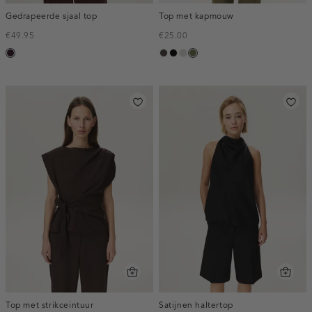
Gedrapeerde sjaal top
Top met kapmouw
€49.95
€25.00
bordeaux,
choco
zwart
taupe,
groen,
donker
light
olijf
Top met strikceintuur
Satijnen haltertop