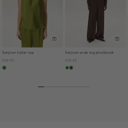
Satijnen halter top
Satijnen wide leg plooibroek
€39.95
€59.95
groen
groen
toffee