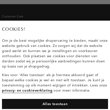
Customer Care
Mail ons
COOKIES!
020 - 3412 667
Om je de best mogelijke shopervaring te bieden, maakt onze
website gebruik van cookies. Zo zorgen wij dat de website
Van maandag t/m vrijdag van 8.30 uur tot 18.00 uur.
goed werkt en kunnen we je instellingen en voorkeuren
onthouden. Ook plaatsen we cookies voor diensten van
Service
derden zodat wij je persoonlijke aanbiedingen kunnen doen
op basis van je shopgedrag.
Wij zijn Costes
Kies voor 'Alles toestaan' als je hiermee akkoord gaat of
bepaal welke cookies je wel en niet wilt toestaan. Je kunt je
toestemming op elk moment wijzigen of intrekken. Lees onze
Topcategorieën voor jou
privacy- en cookieverklaring
voor meer informatie.
Alles toestaan