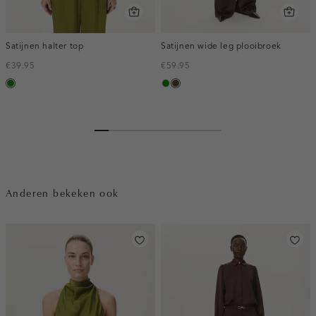
Satijnen halter top
Satijnen wide leg plooibroek
€39.95
€59.95
groen
groen
toffee
Anderen bekeken ook