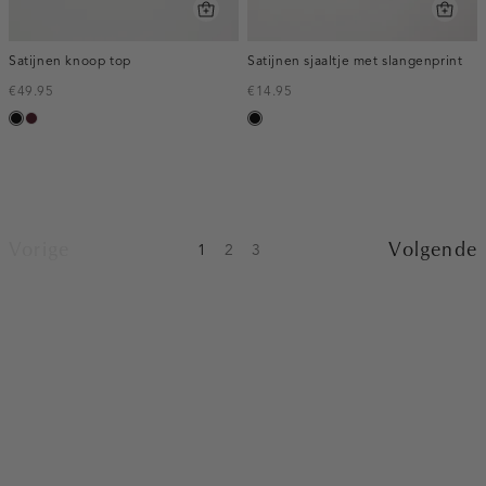
Satijnen knoop top
Satijnen sjaaltje met slangenprint
€49.95
€14.95
zwart
pruim,
zwart
donker
Vorige
Volgende
1
2
3