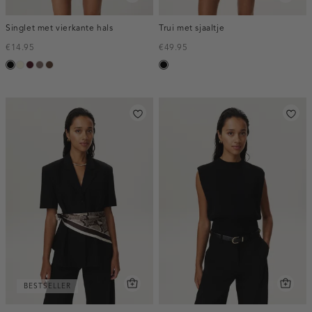
Singlet met vierkante hals
Trui met sjaaltje
€14.95
€49.95
zwart
wit,
pruim,
taupe
donkerbruin
zwart
off-
donker
white
BESTSELLER