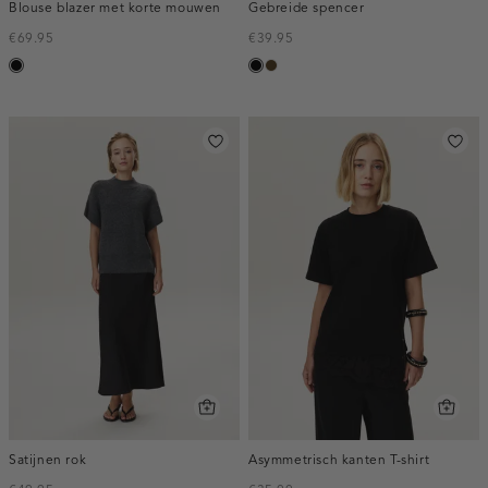
Blouse blazer met korte mouwen
Gebreide spencer
€69.95
€39.95
zwart
zwart
toffee
Satijnen rok
Asymmetrisch kanten T-shirt