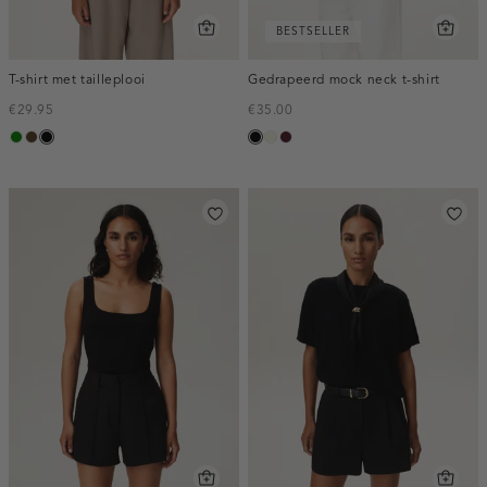
BESTSELLER
T-shirt met tailleplooi
Gedrapeerd mock neck t-shirt
€29.95
€35.00
groen
toffee
zwart
zwart
wit,
pruim,
off-
donker
white