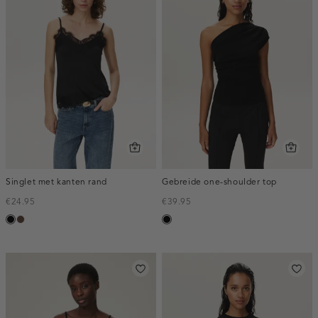
Singlet met kanten rand
Gebreide one-shoulder top
€24.95
€39.95
zwart
donkerbruin
zwart