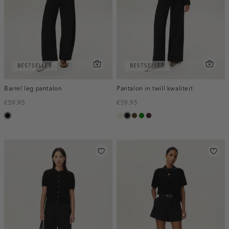
BESTSELLER
BESTSELLER
Barrel leg pantalon
Pantalon in twill kwaliteit
€59.95
€59.95
zwart
ecru
zwart
toffee
groen
pruim,
donker