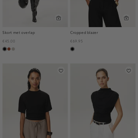
Skort met overlap
Cropped blazer
€45.00
€69.95
zwart
bruin
taupe,
zwart
middle