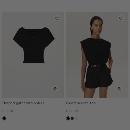
donker
melee
Draped gathering t-shirt
Gedrapeerde top
€35.00
€29.95
zwart
zwart
pruim
ecru