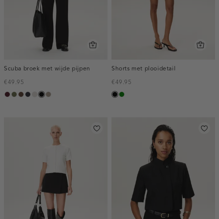
Scuba broek met wijde pijpen
Shorts met plooidetail
€49.95
€49.95
pruim,
groen,
donkerbruin
blauw,
kit
zwart
taupe,
zwart
groen
donker
olijf
nacht
dark