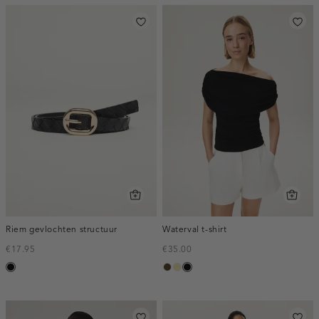
Riem gevlochten structuur
Waterval t-shirt
€17.95
€35.00
zwart
toffee
geel,
zwart
pastel