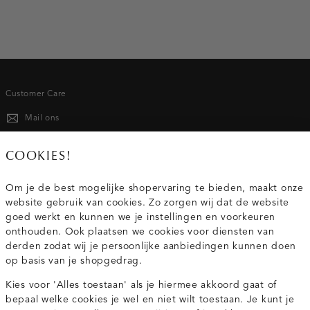
Customer Care
Mail ons
020 - 3412 667
COOKIES!
Van maandag t/m vrijdag van 8.30 uur tot 18.00 uur.
Om je de best mogelijke shopervaring te bieden, maakt onze
website gebruik van cookies. Zo zorgen wij dat de website
Service
goed werkt en kunnen we je instellingen en voorkeuren
onthouden. Ook plaatsen we cookies voor diensten van
derden zodat wij je persoonlijke aanbiedingen kunnen doen
Wij zijn Costes
op basis van je shopgedrag.
Kies voor 'Alles toestaan' als je hiermee akkoord gaat of
Topcategorieën voor jou
bepaal welke cookies je wel en niet wilt toestaan. Je kunt je