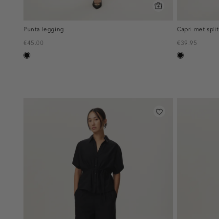
Punta legging
Capri met split
€45.00
€39.95
zwart
zwart