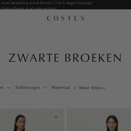
Armbanden
Jouw bestelling wordt binnen 1 tot 5 dagen bezorgd
Gratis afhalen in al onze winkels
Ringen
Alle accessoires
Gratis retourneren binnen 14 dagen in de winkel
Broches
Betaal zoals jij wilt: o.a. iDEAL | Wero, Riverty, Apple pay & creditcard
ZWARTE BROEKEN
rm
Taillehoogte
Materiaal
Meer filters