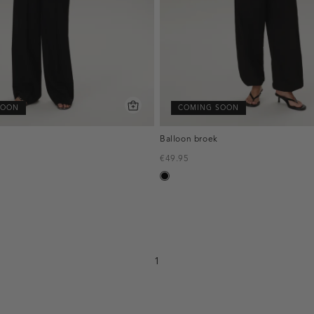
SOON
COMING SOON
Balloon broek
€49.95
zwart
1