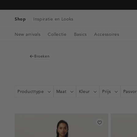
Tassen
Navigeer
Blazers & Gilets
Telefoonkoorden
Denim
direct naar
Riemen
Winkels & Openingstijden
Tops
de
Shop
Inspiratie en Looks
Bag charms
Singlets
hoofdinhoud
Open
Blouses
New arrivals
Collectie
Basics
Accessoires
de
zoekbalk
Navigeer
direct
Broeken
naar de
footer
Producttype
Maat
Kleur
Prijs
Pasvo