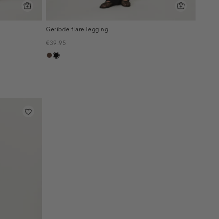
Geribde flare legging
€39.95
donkerbruin
zwart