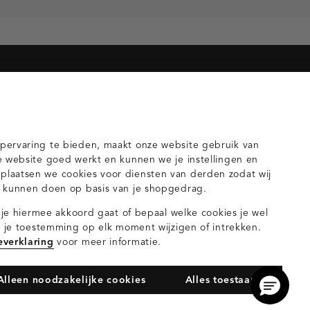
orieën voor jou
gilets
pervaring te bieden, maakt onze website gebruik van
e website goed werkt en kunnen we je instellingen en
laatsen we cookies voor diensten van derden zodat wij
n kunnen doen op basis van je shopgedrag.
s je hiermee akkoord gaat of bepaal welke cookies je wel
nt je toestemming op elk moment wijzigen of intrekken.
everklaring
voor meer informatie.
Alleen noodzakelijke cookies
Alles toestaan
Privacy- en cookieverklaring
Algemene Voorwaarden