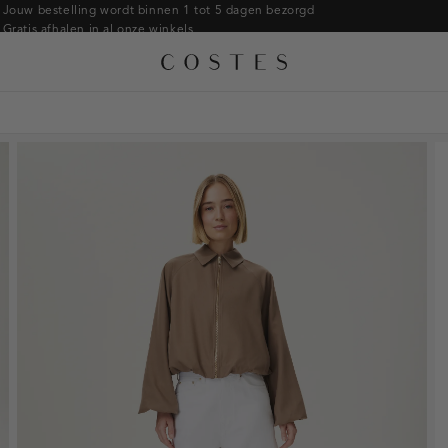
Armbanden
Jouw bestelling wordt binnen 1 tot 5 dagen bezorgd
Gratis afhalen in al onze winkels
Ringen
Alle accessoires
Gratis retourneren binnen 14 dagen in de winkel
Broches
Betaal zoals jij wilt: o.a. iDEAL | Wero, Riverty, Apple pay & creditcard