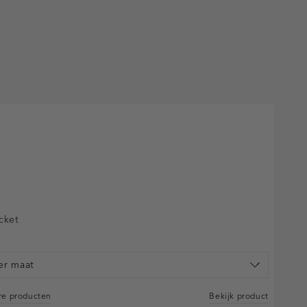
acket
er maat
are producten
Bekijk product