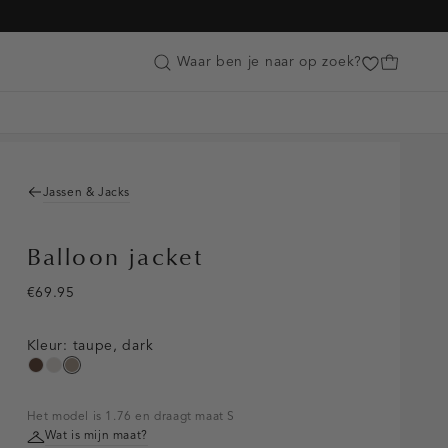
Customer Care
Waar ben je naar op zoek?
Jassen & Jacks
Balloon jacket
€69.95
Kleur:
taupe, dark
donkerbruin
kit
taupe,
dark
Het model is 1.76 en draagt maat S
Wat is mijn maat?