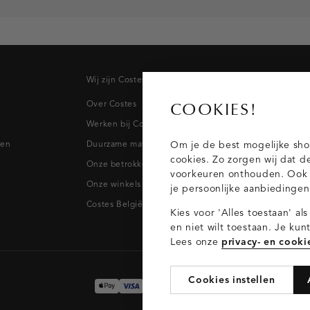
Wij zijn Costes
Topcateg
Over Costes
Jeans
COOKIES!
Werken bij Costes
Broeken
pen
Duurzame materialen
Blazers & 
Om je de best mogelijke sho
cookies. Zo zorgen wij dat d
Onze betrokkenheid
Blouses
voorkeuren onthouden. Ook p
Onze winkels
Tops
je persoonlijke aanbiedinge
Costes België
Kies voor 'Alles toestaan' al
en niet wilt toestaan. Je ku
Lees onze
privacy- en cooki
Cookies instellen