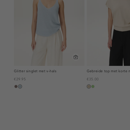
Glitter singlet met v-hals
Gebreide top met korte
€29.95
€35.00
taupe
blauw,
lichtzand
lichtgroen
ijs