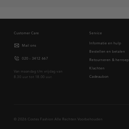
Customer Care
Service
Informatie en hulp
Mail ons
Bestellen en betalen
020 - 3412 667
Retourneren & herroe
Klachten
Van maandag t/m vrijdag van
Cadeaubon
8.30 uur tot 18.00 uur.
© 2026 Costes Fashion Alle Rechten Voorbehouden