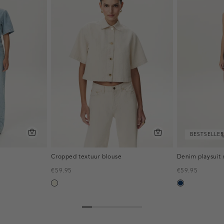
BESTSELLER
Cropped textuur blouse
Denim playsuit 
€59.95
€59.95
ecru
donkerblauw