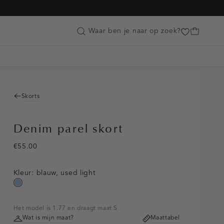
Customer Care
Waar ben je naar op zoek?
Skorts
Denim parel skort
€55.00
Kleur:
blauw, used light
blauw,
used
light
Het model is 1.77 en draagt maat S
Wat is mijn maat?
Maattabel