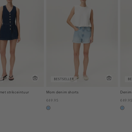
BESTSELLER
BE
met strikceintuur
Mom denim shorts
Denim 
€49.95
€49.9
blauw,
blauw
used
used
light
light