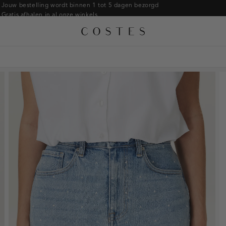
Armbanden
Jouw bestelling wordt binnen 1 tot 5 dagen bezorgd
Gratis afhalen in al onze winkels
Ringen
Alle accessoires
Gratis retourneren binnen 14 dagen in de winkel
Broches
Betaal zoals jij wilt: o.a. iDEAL | Wero, Riverty, Apple pay & creditcard