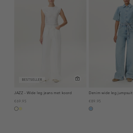
BESTSELLER
JAZZ - Wide leg jeans met koord
Denim wide leg jumpsuit
€69.95
€89.95
wit,
lichtgeel
blauw,
off-
used
white
light