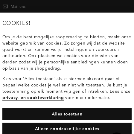
Mail ons
020 - 3412 667
COOKIES!
Van maandag t/m vrijdag van 8.30 uur tot 18.00 uur.
Om je de best mogelijke shopervaring te bieden, maakt onze
website gebruik van cookies. Zo zorgen wij dat de website
Service
goed werkt en kunnen we je instellingen en voorkeuren
onthouden. Ook plaatsen we cookies voor diensten van
derden zodat wij je persoonlijke aanbiedingen kunnen doen
Wij zijn Costes
op basis van je shopgedrag.
Kies voor 'Alles toestaan' als je hiermee akkoord gaat of
Topcategorieën voor jou
bepaal welke cookies je wel en niet wilt toestaan. Je kunt je
toestemming op elk moment wijzigen of intrekken. Lees onze
privacy- en cookieverklaring
voor meer informatie.
Alles toestaan
Privacy- en cookieverklaring
Algemene Voorwaarden
Alleen noodzakelijke cookies