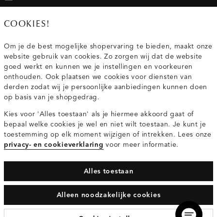
020 - 3412 667
COOKIES!
Van maandag t/m vrijdag van 8.30 uur tot 18.00 uur.
Om je de best mogelijke shopervaring te bieden, maakt onze
website gebruik van cookies. Zo zorgen wij dat de website
Service
goed werkt en kunnen we je instellingen en voorkeuren
onthouden. Ook plaatsen we cookies voor diensten van
derden zodat wij je persoonlijke aanbiedingen kunnen doen
Wij zijn Costes
op basis van je shopgedrag.
Kies voor 'Alles toestaan' als je hiermee akkoord gaat of
Topcategorieën voor jou
bepaal welke cookies je wel en niet wilt toestaan. Je kunt je
toestemming op elk moment wijzigen of intrekken. Lees onze
privacy- en cookieverklaring
voor meer informatie.
Alles toestaan
Privacy- en cookieverklaring
Algemene Voorwaarden
Alleen noodzakelijke cookies
© 2026 Costes Fashion Alle Rechten Voorbehouden