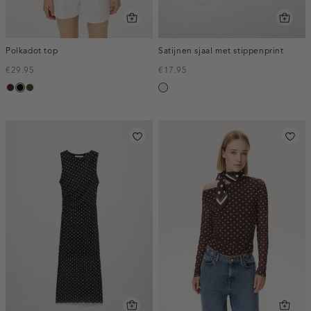
Polkadot top
Satijnen sjaal met stippenprint
€29.95
€17.95
pruim,
zwart
toffee
wit,
donker
off-
white