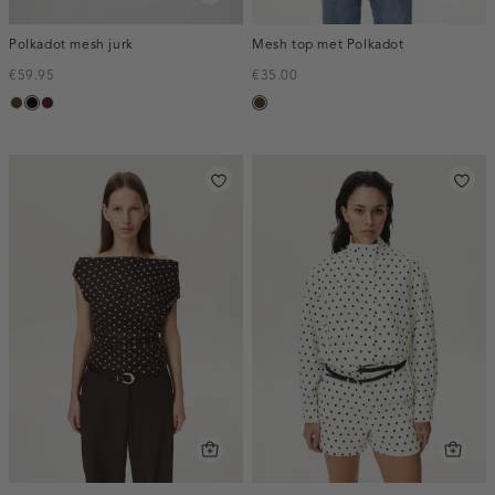
Polkadot mesh jurk
Mesh top met Polkadot
€59.95
€35.00
toffee
zwart
pruim,
toffee
donker