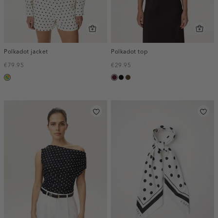
Polkadot jacket
Polkadot top
€79.95
€29.95
meerkleurig
pruim,
zwart
toffee
donker