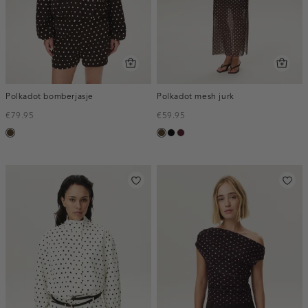
Polkadot bomberjasje
Polkadot mesh jurk
€79.95
€59.95
toffee
toffee
zwart
pruim,
donker