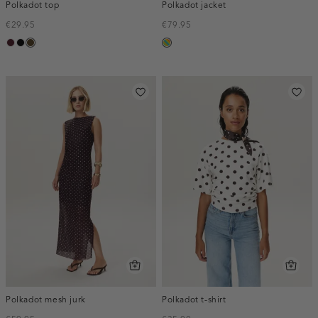
Polkadot top
Polkadot jacket
€29.95
€79.95
pruim,
zwart
toffee
meerkleurig
donker
Polkadot mesh jurk
Polkadot t-shirt