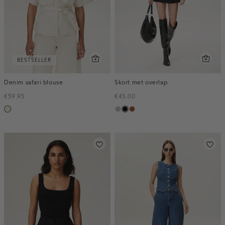
BESTSELLER
Denim safari blouse
Skort met overlap
€59.95
€45.00
ecru
taupe,
zwart
bruin
middle