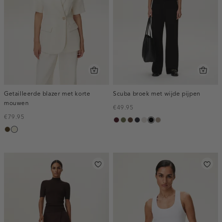
Getailleerde blazer met korte
Scuba broek met wijde pijpen
mouwen
€49.95
€79.95
pruim,
groen,
donkerbruin
blauw,
kit
zwart
taupe,
toffee
ecru
donker
olijf
nacht
dark