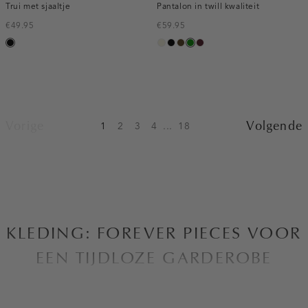
Trui met sjaaltje
Pantalon in twill kwaliteit
€49.95
€59.95
zwart
ecru
zwart
toffee
groen
pruim,
donker
Vorige
Volgende
1
2
3
4
...
18
KLEDING: FOREVER PIECES VOOR
EEN TIJDLOZE GARDEROBE
Bij Costes zijn we altijd op zoek naar manieren om de