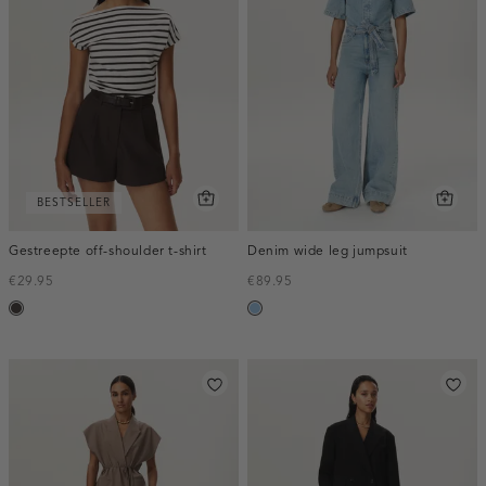
BESTSELLER
Gestreepte off-shoulder t-shirt
Denim wide leg jumpsuit
€29.95
€89.95
choco
blauw,
used
light