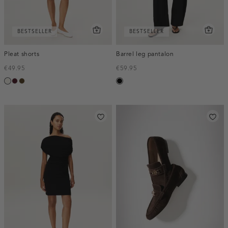
BESTSELLER
BESTSELLER
Pleat shorts
Barrel leg pantalon
€49.95
€59.95
creme,
pruim,
toffee
zwart
licht
donker