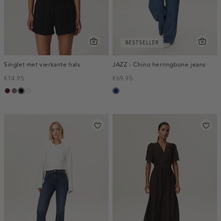
BESTSELLER
Singlet met vierkante hals
JAZZ - Chino herringbone jeans
€14.95
€69.95
pruim,
taupe
zwart
wit,
blauw,
donker
off-
used
white
dark