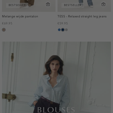
BESTSELLER
BESTSELLER
Melange wijde pantalon
TESS - Relaxed straight leg jeans
€69.95
€59.95
taupe,
blauw,
blauw,
grijs,
melee
used
used
used
middle
dark
middle
inline-
banner:top
BLOUSES