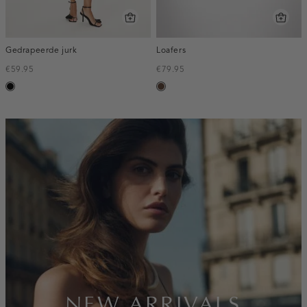
Gedrapeerde jurk
Loafers
€59.95
€79.95
zwart
donkerbruin
inline-
banner:new-
arrivals
NEW ARRIVALS