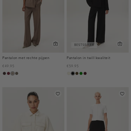
BESTSELLER
Pantalon met rechte pijpen
Pantalon in twill kwaliteit
€49.95
€59.95
choco,
bordeaux,
taupe,
bruin
ecru
zwart
toffee
groen
pruim,
donker
melee
dark
gemêleerd
donker