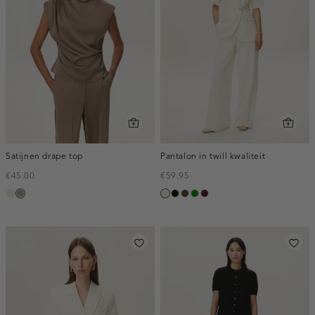
Satijnen drape top
Pantalon in twill kwaliteit
€45.00
€59.95
ecru
taupe,
ecru
zwart
toffee
groen
pruim,
dark
donker