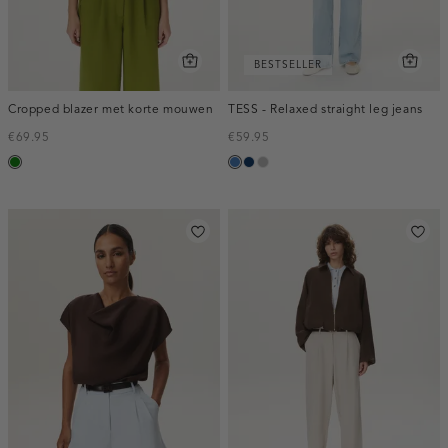
BESTSELLER
Cropped blazer met korte mouwen
TESS - Relaxed straight leg jeans
€69.95
€59.95
groen
blauw,
blauw,
grijs,
used
used
used
middle
dark
middle