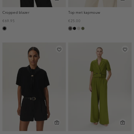
Cropped blazer
Top met kapmouw
€69.95
€25.00
zwart
choco
zwart
taupe,
groen,
light
olijf