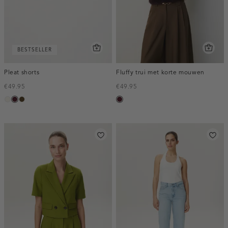
BESTSELLER
Pleat shorts
Fluffy trui met korte mouwen
€49.95
€49.95
creme,
pruim,
toffee
pruim,
licht
donker
donker