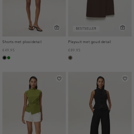
BESTSELLER
Shorts met plooidetail
Playsuit met goud detail
€49.95
€89.95
zwart
groen
toffee