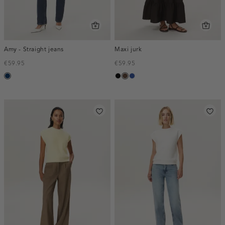
Amy - Straight jeans
Maxi jurk
€59.95
€59.95
blauw,
zwart
donkerbruin
kobaltblauw
used
dark