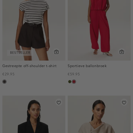
BESTSELLER
Gestreepte off-shoulder t-shirt
Sportieve ballonbroek
€29.95
€59.95
choco
groen,
donkerrood
army