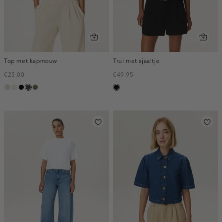
Top met kapmouw
Trui met sjaaltje
€25.00
€49.95
taupe,
Ivoor
zwart
choco
groen,
zwart
light
wit
olijf