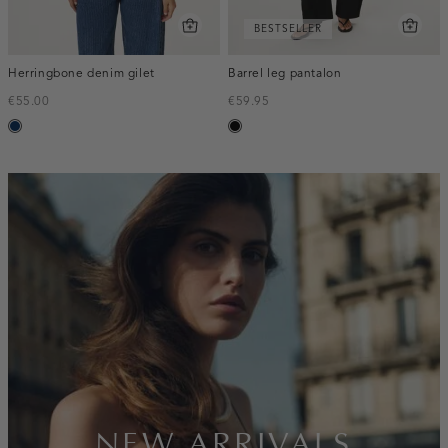
BESTSELLER
Herringbone denim gilet
Barrel leg pantalon
€55.00
€59.95
blauw,
zwart
used
dark
inline-
banner:new-
arrivals
NEW ARRIVALS