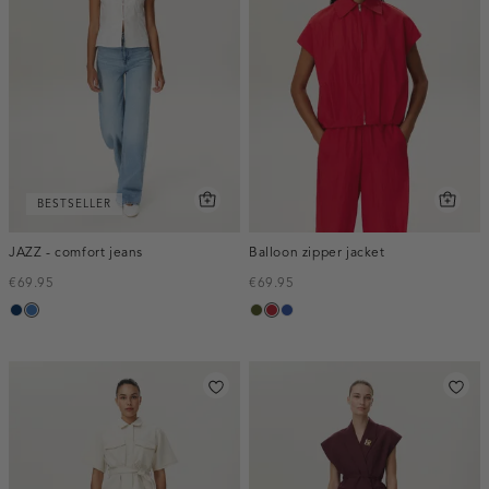
BESTSELLER
JAZZ - comfort jeans
Balloon zipper jacket
€69.95
€69.95
blauw,
blauw,
groen,
donkerrood
kobaltblauw
used
used
army
dark
middle