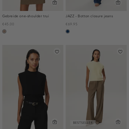
Gebreide one-shoulder trui
JAZZ - Botton closure jeans
€45.00
€69.95
taupe,
blauw,
melee
used
dark
BESTSELLER