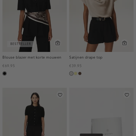
BESTSELLER
Blouse blazer met korte mouwen
Satijnen drape top
€69.95
€39.95
zwart
taupe,
lichtgeel
donkerbruin
light