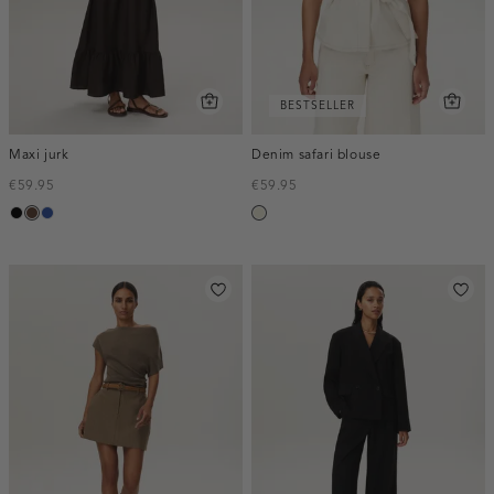
BESTSELLER
Maxi jurk
Denim safari blouse
€59.95
€59.95
zwart
donkerbruin
kobaltblauw
ecru