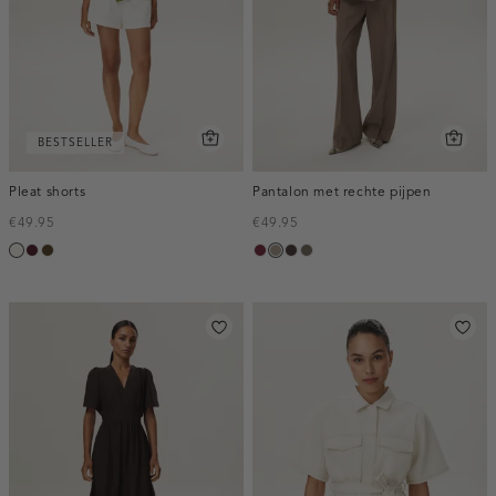
BESTSELLER
Pleat shorts
Pantalon met rechte pijpen
€49.95
€49.95
creme,
pruim,
toffee
bordeaux,
taupe,
choco,
bruin
licht
donker
melee
dark
donker
gemêleerd