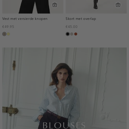
Vest met versierde knopen
Skort met overlap
€49.95
€45.00
taupe,
lichtgeel
zwart
taupe,
bruin
dark
middle
inline-
banner:top
BLOUSES