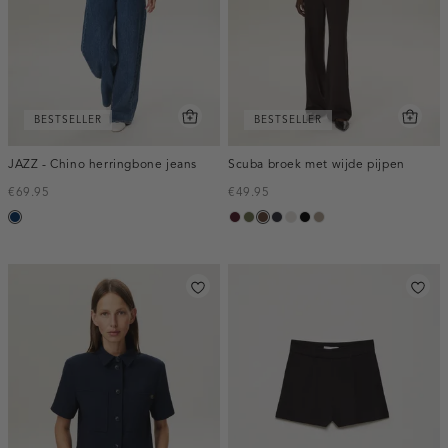
BESTSELLER
BESTSELLER
JAZZ - Chino herringbone jeans
Scuba broek met wijde pijpen
€69.95
€49.95
blauw,
pruim,
groen,
donkerbruin
blauw,
kit
zwart
taupe,
used
donker
olijf
nacht
dark
dark