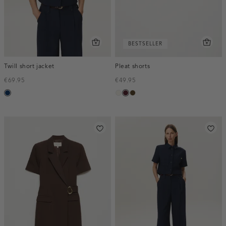
BESTSELLER
Twill short jacket
Pleat shorts
€69.95
€49.95
donkerblauw
creme,
pruim,
toffee
licht
donker