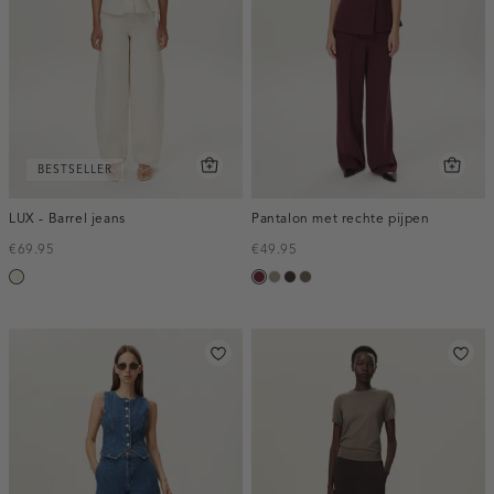
BESTSELLER
LUX - Barrel jeans
Pantalon met rechte pijpen
€69.95
€49.95
ecru
bordeaux,
taupe,
choco,
bruin
melee
dark
donker
gemêleerd