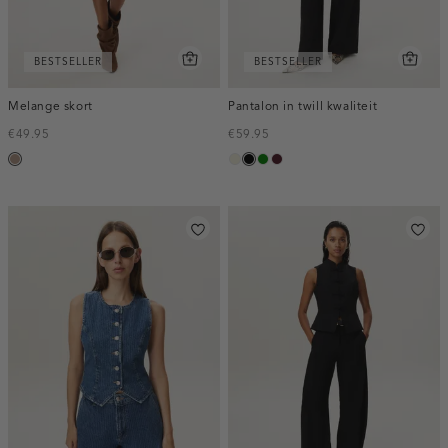
BESTSELLER
BESTSELLER
Melange skort
Pantalon in twill kwaliteit
€49.95
€59.95
taupe,
ecru
zwart
groen
pruim,
melee
donker