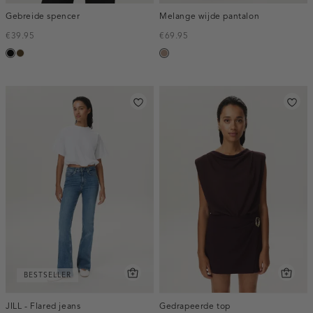
Gebreide spencer
Melange wijde pantalon
€39.95
€69.95
zwart
toffee
taupe,
melee
BESTSELLER
JILL - Flared jeans
Gedrapeerde top