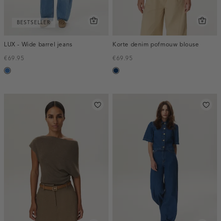
BESTSELLER
LUX - Wide barrel jeans
Korte denim pofmouw blouse
€69.95
€69.95
blauw,
blauw,
used
used
middle
dark