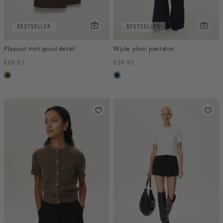
BESTSELLER
BESTSELLER
Playsuit met goud detail
Wijde plooi pantalon
€89.95
€69.95
toffee
donkerblauw